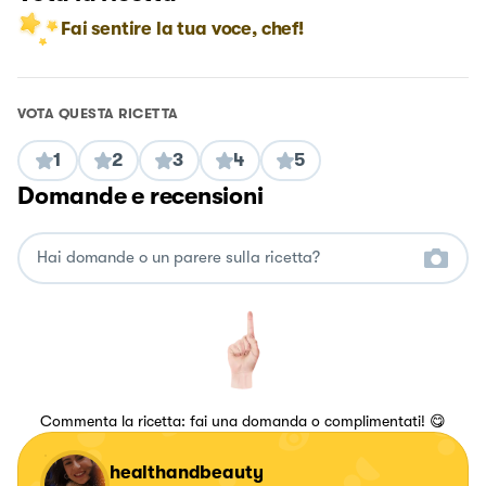
Fai sentire la tua voce, chef!
VOTA QUESTA RICETTA
1
2
3
4
5
Domande e recensioni
Commenta la ricetta: fai una domanda o complimentati! 😋
healthandbeauty