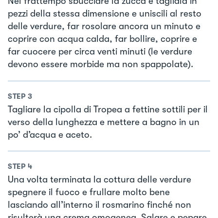
Nel frattempo sbucciare la zucca e tagliala in
pezzi della stessa dimensione e uniscili al resto
delle verdure, far rosolare ancora un minuto e
coprire con acqua calda, far bollire, coprire e
far cuocere per circa venti minuti (le verdure
devono essere morbide ma non spappolate).
STEP
3
Tagliare la cipolla di Tropea a fettine sottili per il
verso della lunghezza e mettere a bagno in un
po’ d’acqua e aceto.
STEP
4
Una volta terminata la cottura delle verdure
spegnere il fuoco e frullare molto bene
lasciando all’interno il rosmarino finché non
risulterà una crema omogenea. Salare e pepare