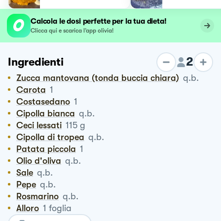
Calcola le dosi perfette per la tua dieta!
Clicca qui e scarica l’app olivia!
2
Ingredienti
Zucca mantovana (tonda buccia chiara)
q.b.
Carota
1
Costasedano
1
Cipolla bianca
q.b.
Ceci lessati
115
g
Cipolla di tropea
q.b.
Patata piccola
1
Olio d'oliva
q.b.
Sale
q.b.
Pepe
q.b.
Rosmarino
q.b.
Alloro
1
foglia