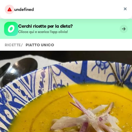
undefined
Cerchi ricette per la dieta?
Clicca qui e scarica l’app olivia!
RICETTE
/
PIATTO UNICO