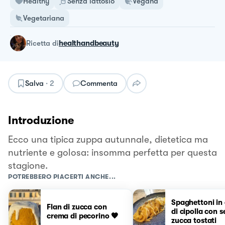
Healthy
Senza lattosio
Vegana
Vegetariana
ricetta
di
healthandbeauty
Salva
·
2
Commenta
Introduzione
Ecco una tipica zuppa autunnale, dietetica ma
nutriente e golosa: insomma perfetta per questa
stagione.
POTREBBERO PIACERTI ANCHE...
Spaghettoni in
Flan di zucca con
di cipolla con s
crema di pecorino 🧡
zucca tostati