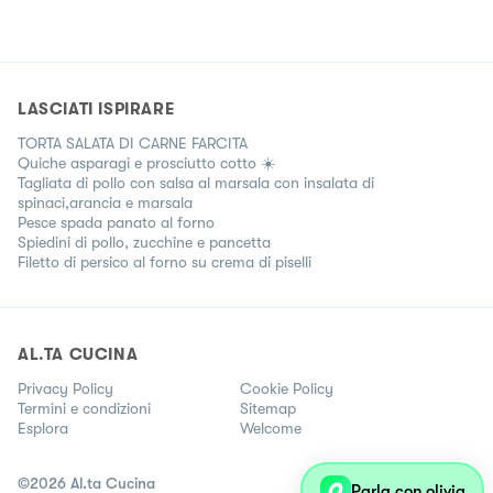
modo mio; tra dolce e salato prediligo sempre il salato e tra
primi e secondi piatti amo i primi e in particolare la pasta.
Chest è ...
LASCIATI ISPIRARE
TORTA SALATA DI CARNE FARCITA
Quiche asparagi e prosciutto cotto ☀️
Tagliata di pollo con salsa al marsala con insalata di
spinaci,arancia e marsala
Pesce spada panato al forno
Spiedini di pollo, zucchine e pancetta
Filetto di persico al forno su crema di piselli
AL.TA CUCINA
Privacy Policy
Cookie Policy
Termini e condizioni
Sitemap
Esplora
Welcome
©
2026
Al.ta Cucina
Parla con olivia