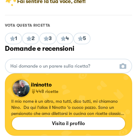
Fai sentire la tua voce, chef!
VOTA QUESTA RICETTA
1
2
3
4
5
Domande e recensioni
ilninotto
448
ricette
Il mio nome è un altro, ma tutti, dico tutti, mi chiamano
Nino. Da qui l'alias il Ninotto 'o cuoco pazzo. Sono un
pensionato che ama dilettarsi in cucina con ricette classiche
e quasi sempre della tradizione campana, ma che ama
Visita il profilo
soprattutto mangiare cose buone. Ho tre vizietti culinari:
amo contaminare e trasformare ricette classiche e farle a