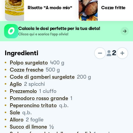
Risotto "A modo mio"
Cozze fritte
Calcola le dosi perfette per la tua dieta!
Clicca qui e scarica l’app olivia!
2
Ingredienti
Polpo surgelato
400
g
Cozze fresche
500
g
Code di gamberi surgelate
200
g
Aglio
2
spicchi
Prezzemolo
1
ciuffo
Pomodoro rosso grande
1
Peperoncino tritato
q.b.
Sale
q.b.
Alloro
2
foglie
½
Succo di limone