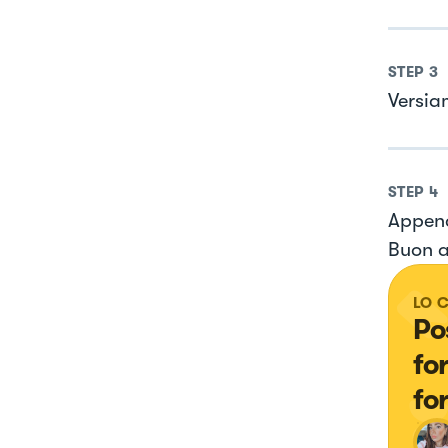
STEP
3
Versiam
STEP
4
Appena
Buon a
LO 
Po
fo
fo