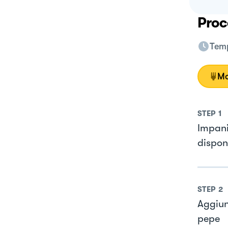
Proc
Temp
Mo
STEP
1
Impani
dispon
STEP
2
Aggiung
pepe