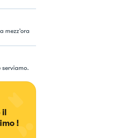
rca mezz’ora
e serviamo.
il 
imo !