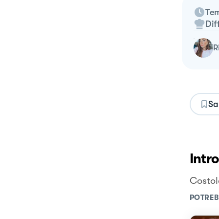
Tem
Dif
Sa
Intr
Costol
POTREB