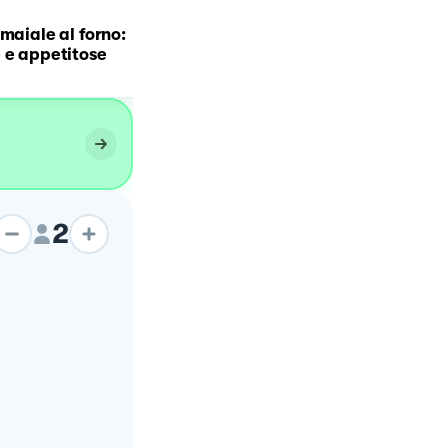
 maiale al forno:
Polpettone al forno
 e appetitose
2