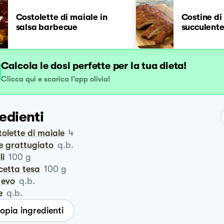
Costolette di maiale in
Costine di
salsa barbecue
succulente
Calcola le dosi perfette per la tua dieta!
Clicca qui e scarica l’app olivia!
edienti
stolette di maiale
4
ne grattugiato
q.b.
li
100
g
cetta tesa
100
g
o evo
q.b.
e
q.b.
opia ingredienti