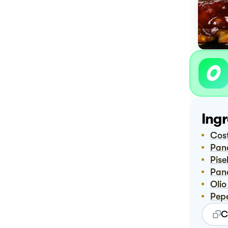
Ingr
Co
Pa
Pisel
Pan
Oli
Pep
C