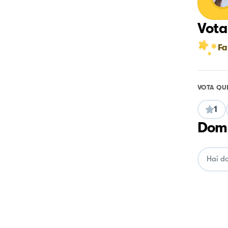
Vota
Fa
VOTA QU
1
Doma