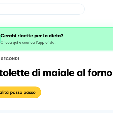
Cerchi ricette per la dieta?
Clicca qui e scarica l’app olivia!
SECONDI
olette di maiale al forno
lità passo passo