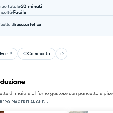
30 minuti
po totale
Facile
ficoltà
ricetta
di
rosa.artefice
lva
·
9
Commenta
oduzione
ette di maiale al forno gustose con pancetta e pisel
BERO PIACERTI ANCHE...