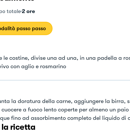
2 ore
o totale
dalità passo passo
e le costine, divise una ad una, in una padella a ro
vivo con aglio e rosmarino
nta la doratura della carne, aggiungere la birra, s
r cuocere a fuoco lento coperte per almeno un paio 
ue fino ad assorbimento completo del liquido di 
 la ricetta