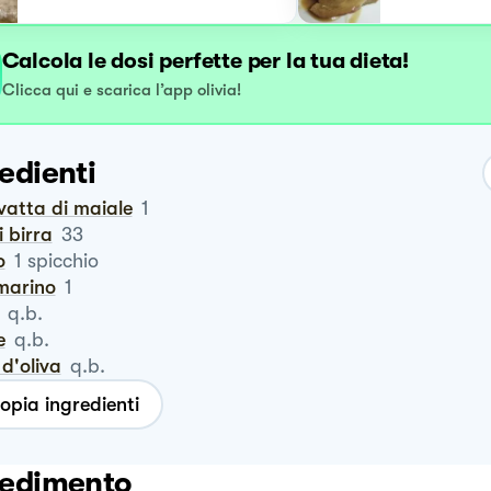
Calcola le dosi perfette per la tua dieta!
Clicca qui e scarica l’app olivia!
edienti
avatta di maiale
1
di birra
33
o
1
spicchio
smarino
1
q.b.
e
q.b.
o d'oliva
q.b.
opia ingredienti
edimento