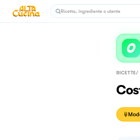
RICETTE
/
Cost
Moda