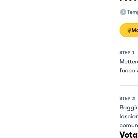
Temp
Mo
STEP
1
Metter
fuoco 
STEP
2
Raggiu
lascia
comunq
Vota