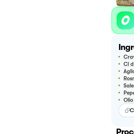
Ingr
Cr
Cl 
Agli
Ro
Sale
Pep
Oli
C
Proc