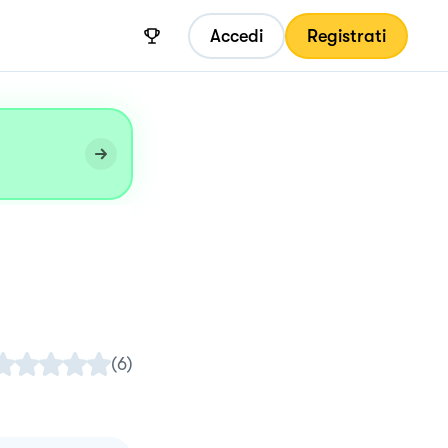
Accedi
Registrati
(
6
)