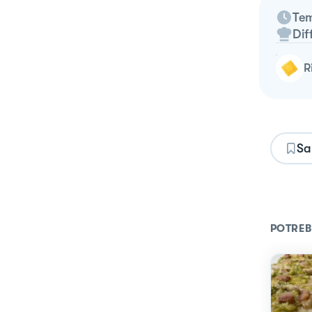
Tem
Dif
Sa
POTREB