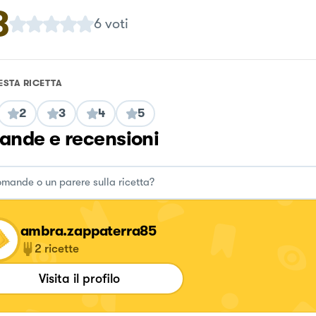
8
6
voti
ESTA RICETTA
2
3
4
5
nde e recensioni
ambra.zappaterra85
2
ricette
Visita il profilo