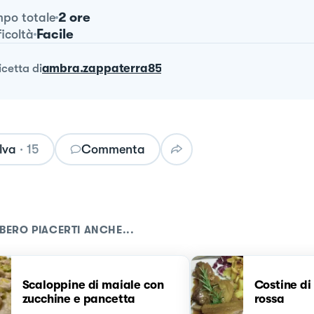
2 ore
po totale
Facile
ficoltà
ricetta
di
ambra.zappaterra85
lva
·
15
Commenta
BERO PIACERTI ANCHE...
Scaloppine di maiale con
Costine di
zucchine e pancetta
rossa