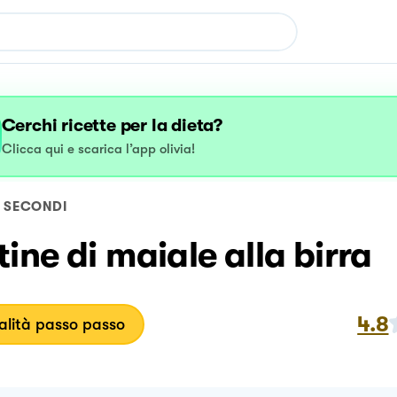
Cerchi ricette per la dieta?
Clicca qui e scarica l’app olivia!
SECONDI
ine di maiale alla birra
4.8
lità passo passo