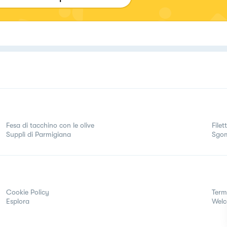
Fesa di tacchino con le olive
File
Supplì di Parmigiana
Sgom
Cookie Policy
Term
Esplora
Wel