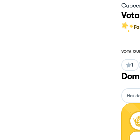
Cuocere
Vota
Fa
VOTA QU
1
Doma