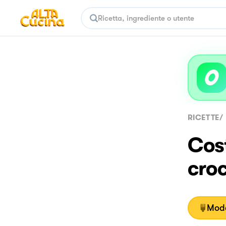
RICETTE
/
Cost
croc
Moda