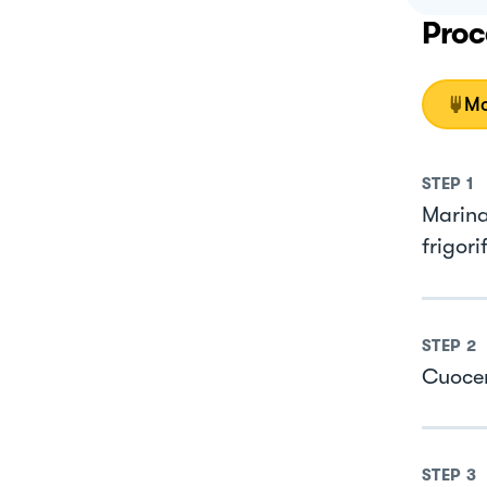
Proc
Mo
STEP
1
Marinar
frigori
STEP
2
Cuocere
STEP
3