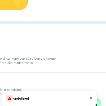
tto di salmone con salsa burro e limone
bro alla mediterranea
ini e condizioni
come
undefined
Parla con olivia