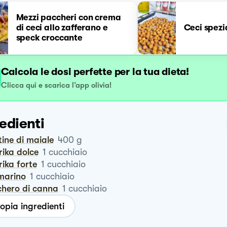
Mezzi paccheri con crema
di ceci allo zafferano e
Ceci spezi
speck croccante
Calcola le dosi perfette per la tua dieta!
Clicca qui e scarica l’app olivia!
edienti
stine di maiale
400
g
rika dolce
1
cucchiaio
rika forte
1
cucchiaio
smarino
1
cucchiaio
chero di canna
1
cucchiaio
opia ingredienti