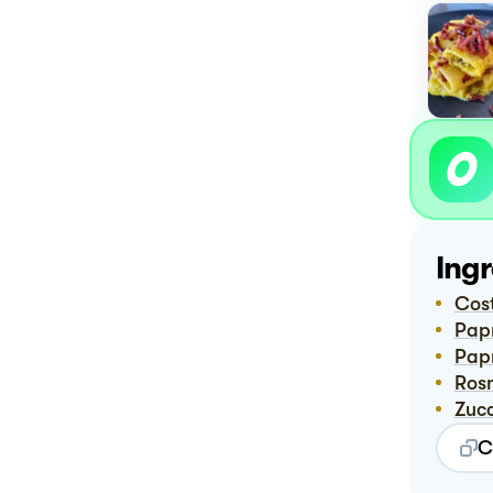
Ingr
Co
Pap
Pap
Ro
Zuc
C