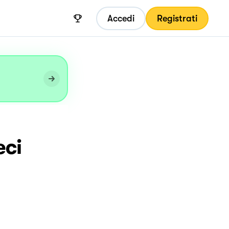
Accedi
Registrati
eci