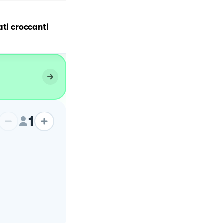
Hummus di zucca e ceci
ati croccanti
croccanti 🎃
1