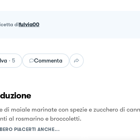
ricetta
di
fulvia00
lva
·
5
Commenta
oduzione
e di maiale marinate con spezie e zucchero di cann
nti al rosmarino e broccoletti.
BERO PIACERTI ANCHE...