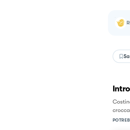
Sa
Intr
Costin
crocca
POTREB