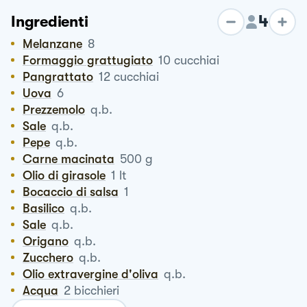
4
Ingredienti
Melanzane
8
Formaggio grattugiato
10
cucchiai
Pangrattato
12
cucchiai
Uova
6
Prezzemolo
q.b.
Sale
q.b.
Pepe
q.b.
Carne macinata
500
g
Olio di girasole
1
lt
Bocaccio di salsa
1
Basilico
q.b.
Sale
q.b.
Origano
q.b.
Zucchero
q.b.
Olio extravergine d'oliva
q.b.
Acqua
2
bicchieri