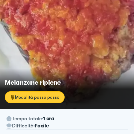
Melanzane ripiene
Modalità passo passo
Tempo totale
1 ora
Difficoltà
Facile