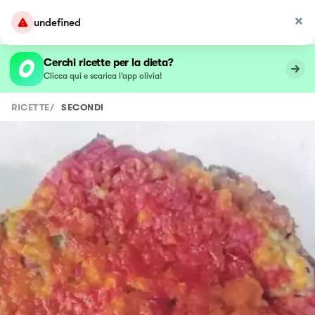
undefined
Cerchi ricette per la dieta?
Clicca qui e scarica l’app olivia!
RICETTE
/
SECONDI