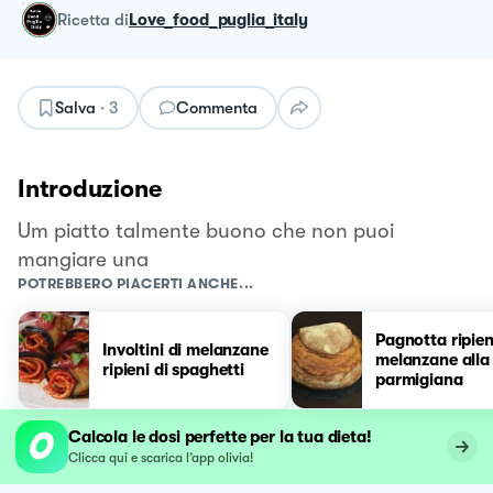
ricetta
di
Love_food_puglia_italy
Salva
·
3
Commenta
Introduzione
Um piatto talmente buono che non puoi
mangiare una
POTREBBERO PIACERTI ANCHE...
Pagnotta ripien
Involtini di melanzane
melanzane alla
ripieni di spaghetti
parmigiana
Calcola le dosi perfette per la tua dieta!
Clicca qui e scarica l’app olivia!