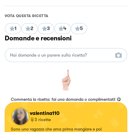
VOTA QUESTA RICETTA
1
2
3
4
5
Domande e recensioni
Commenta la ricetta: fai una domanda o complimentati! 😋
valentina110
3
ricette
Sono una ragazza che ama prima mangiare e poi