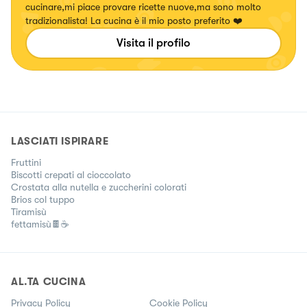
cucinare,mi piace provare ricette nuove,ma sono molto
tradizionalista! La cucina è il mio posto preferito ❤️
Visita il profilo
LASCIATI ISPIRARE
Fruttini
Biscotti crepati al cioccolato
Crostata alla nutella e zuccherini colorati
Brios col tuppo
Tiramisù
fettamisù🍫☕
AL.TA CUCINA
Privacy Policy
Cookie Policy