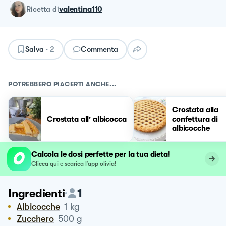
ricetta
di
valentina110
Salva
·
2
Commenta
POTREBBERO PIACERTI ANCHE...
Crostata alla
Crostata all' albicocca
confettura di
albicocche
Calcola le dosi perfette per la tua dieta!
Clicca qui e scarica l’app olivia!
1
Ingredienti
Albicocche
1
kg
Zucchero
500
g