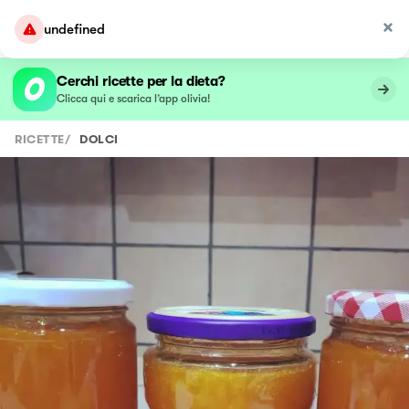
undefined
Cerchi ricette per la dieta?
Clicca qui e scarica l’app olivia!
RICETTE
/
DOLCI