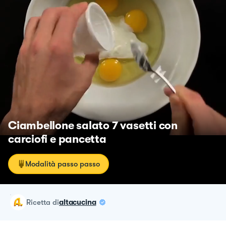
Ciambellone salato 7 vasetti con
carciofi e pancetta
Modalità passo passo
ricetta
di
altacucina