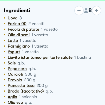
8
Ingredienti
Uova
3
Farina 00
2
vasetti
Fecola di patate
1
vasetto
Olio di semi
1
vasetto
Latte
1
vasetto
Parmigiano
1
vasetto
Yogurt
1
vasetto
Lievito istantaneo per torte salate
1
bustina
Sale
q.b.
Pepe nero
q.b.
Carciofi
300
g
Provola
200
g
Pancetta tesa
200
g
Brodo (facoltativo)
q.b.
Aglio
1
spicchio
Olio evo
q.b.