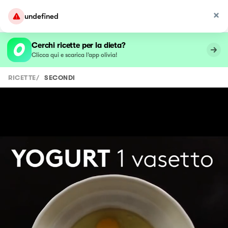
undefined
Cerchi ricette per la dieta?
Clicca qui e scarica l’app olivia!
RICETTE
/
SECONDI