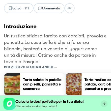
Salva
·
111
Commenta
Introduzione
Un rustico sfizioso farcito con carciofi, provola e
pancetta.La cosa bella è che si fa senza
bilancia, basterà un vasetto di yogurt come
unità di misura! Ottimo anche da portare in
tavola a Pasqua!
POTREBBERO PIACERTI ANCHE...
Torta salata in padella
Torta rustica c
con piselli, pancetta e
patate, carciofi
scamorza
pancetta e pro
Calcola le dosi perfette per la tua dieta!
Clicca qui e scarica l’app olivia!