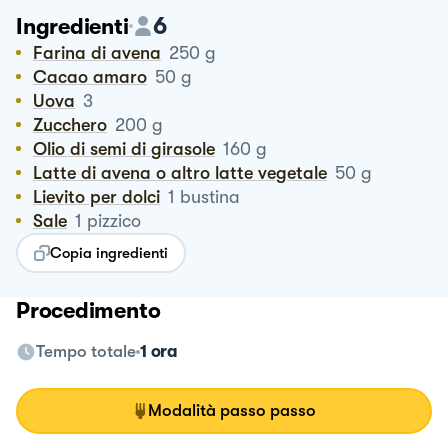
6
Ingredienti
Farina di avena
250
g
Cacao amaro
50
g
Uova
3
Zucchero
200
g
Olio di semi di girasole
160
g
Latte di avena o altro latte vegetale
50
g
Lievito per dolci
1
bustina
Sale
1
pizzico
Copia ingredienti
Procedimento
Tempo totale
1 ora
Modalità passo passo