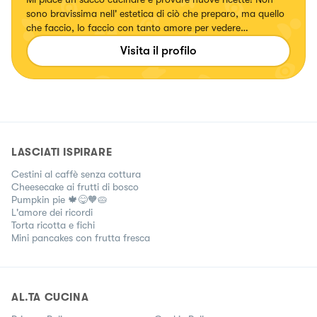
sono bravissima nell' estetica di ciò che preparo, ma quello
che faccio, lo faccio con tanto amore per vedere
soddisfatto chi è intorno a me!
Visita il profilo
LASCIATI ISPIRARE
Cestini al caffè senza cottura
Cheesecake ai frutti di bosco
Pumpkin pie 🍁😋🧡🥧
L'amore dei ricordi
Torta ricotta e fichi
Mini pancakes con frutta fresca
AL.TA CUCINA