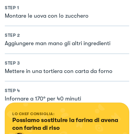
STEP
1
Montare le uova con lo zucchero
STEP
2
Aggiungere man mano gli altri ingredienti
STEP
3
Mettere in una tortiera con carta da forno
STEP
4
Infornare a 170° per 40 minuti
LO CHEF CONSIGLIA:
Possiamo sostituire la farina di avena 
con farina di riso