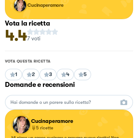
Cucinaperamore
Vota la ricetta
4.4
7
voti
VOTA QUESTA RICETTA
1
2
3
4
5
Domande e recensioni
Cucinaperamore
5
ricette
Mi piace un sacco cucinare e provare nuove ricette! Non