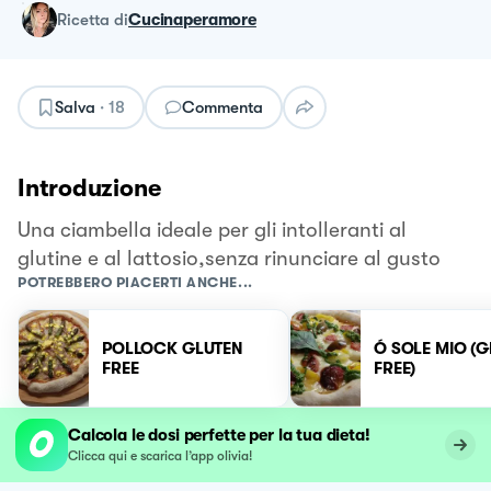
ricetta
di
Cucinaperamore
Salva
·
18
Commenta
Introduzione
Una ciambella ideale per gli intolleranti al
glutine e al lattosio,senza rinunciare al gusto
POTREBBERO PIACERTI ANCHE...
POLLOCK GLUTEN
Ó SOLE MIO (
FREE
FREE)
Calcola le dosi perfette per la tua dieta!
Clicca qui e scarica l’app olivia!