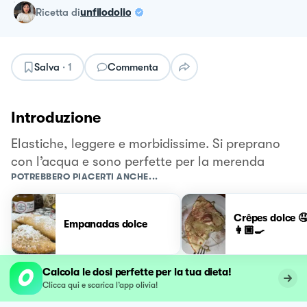
ricetta
di
unfilodolio
Salva
·
1
Commenta
Introduzione
Elastiche, leggere e morbidissime. Si preprano
con l’acqua e sono perfette per la merenda
POTREBBERO PIACERTI ANCHE...
Crêpes dolce 
Empanadas dolce
👩🏼‍🍳
Calcola le dosi perfette per la tua dieta!
Clicca qui e scarica l’app olivia!