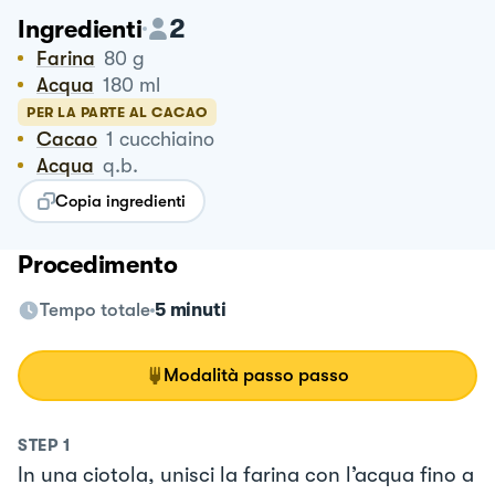
2
Ingredienti
Farina
80
g
Acqua
180
ml
PER LA PARTE AL CACAO
Cacao
1
cucchiaino
Acqua
q.b.
Copia ingredienti
Procedimento
Tempo totale
5 minuti
Modalità passo passo
STEP
1
In una ciotola, unisci la farina con l’acqua fino a