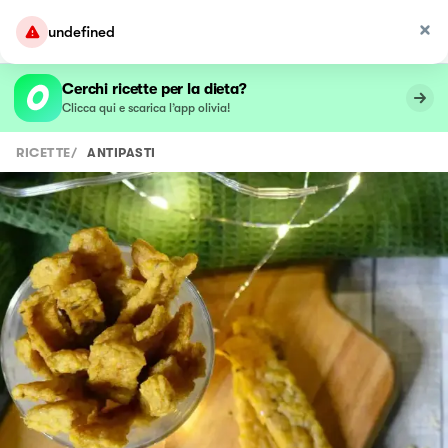
undefined
Cerchi ricette per la dieta?
Clicca qui e scarica l’app olivia!
RICETTE
/
ANTIPASTI