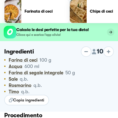
Farinata di ceci
Chips di ceci
Calcola le dosi perfette per la tua dieta!
Clicca qui e scarica l’app olivia!
10
Ingredienti
Farina di ceci
100
g
Acqua
600
ml
Farina di segale integrale
50
g
Sale
q.b.
Rosmarino
q.b.
Timo
q.b.
Copia ingredienti
Procedimento