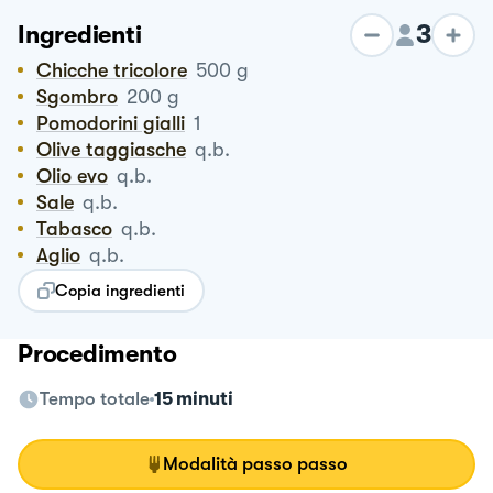
3
Ingredienti
Chicche tricolore
500
g
Sgombro
200
g
Pomodorini gialli
1
Olive taggiasche
q.b.
Olio evo
q.b.
Sale
q.b.
Tabasco
q.b.
Aglio
q.b.
Copia ingredienti
Procedimento
Tempo totale
15 minuti
Modalità passo passo