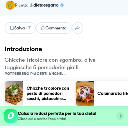
ricetta
di
dietaesgarro
Salva
·
7
Commenta
Introduzione
Chicche Tricolore con sgombro, olive
taggiasche & pomodorini gialli
POTREBBERO PIACERTI ANCHE...
Chicche tricolore con
pesto di pomodori
Calamarata tri
secchi, pistacchi e
burrata😍
Calcola le dosi perfette per la tua dieta!
Clicca qui e scarica l’app olivia!