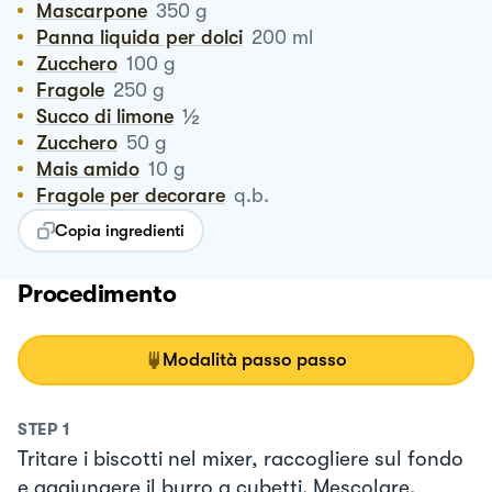
Mascarpone
350
g
Panna liquida per dolci
200
ml
Zucchero
100
g
Fragole
250
g
½
Succo di limone
Zucchero
50
g
Mais amido
10
g
Fragole per decorare
q.b.
Copia ingredienti
Procedimento
Modalità passo passo
STEP
1
Tritare i biscotti nel mixer, raccogliere sul fondo
e aggiungere il burro a cubetti. Mescolare.