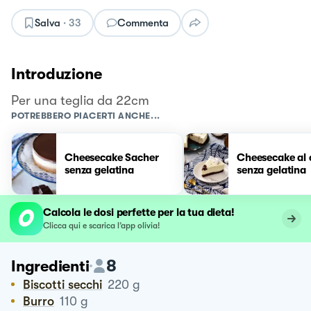
Salva
·
33
Commenta
Introduzione
Per una teglia da 22cm
POTREBBERO PIACERTI ANCHE...
Cheesecake Sacher
Cheesecake al 
senza gelatina
senza gelatina
Calcola le dosi perfette per la tua dieta!
Clicca qui e scarica l’app olivia!
8
Ingredienti
Biscotti secchi
220
g
Burro
110
g