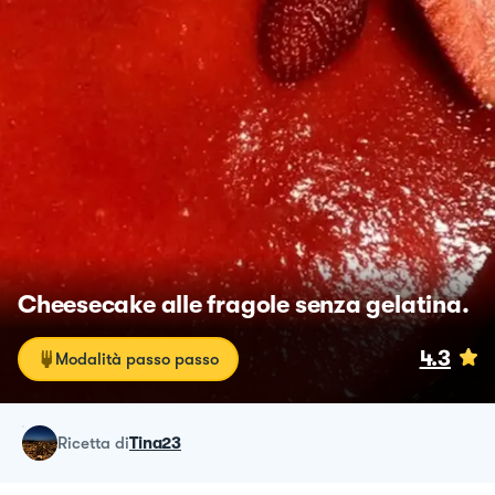
Cheesecake alle fragole senza gelatina.
4.3
Modalità passo passo
ricetta
di
Tina23