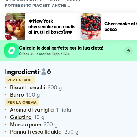
POTREBBERO PIACERTI ANCHE...
🍓New York
Cheesecake ai f
cheesecake con coulis
bosco
ai frutti di bosco🗽🍓
Calcola le dosi perfette per la tua dieta!
Clicca qui e scarica l’app olivia!
6
Ingredienti
PER LA BASE
Biscotti secchi
200
g
Burro
100
g
PER LA CREMA
Aroma di vaniglia
1
fiala
Gelatina
10
g
Mascarpone
250
g
Panna fresca liquida
250
g