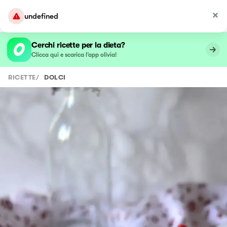
undefined
Cerchi ricette per la dieta?
Clicca qui e scarica l’app olivia!
RICETTE
/
DOLCI