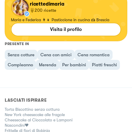
ricettedimaria
200
ricette
Maria e Federica 👩‍👧 Pasticcione in cucina 🍰 Brescia
Visita il profilo
PRESENTE IN
Senza cotture
Cena con amici
Cena romantica
Compleanno
Merenda
Per bambini
Piatti freschi
LASCIATI ISPIRARE
Torta Biscottino senza cottura
New York cheesecake alle fragole
Cheesecake al Cioccolato e Lamponi
Nascondini🖤
Frittelle di fiori di Robinia