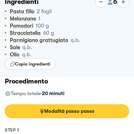
6
Ingredienti
Pasta fillo
2
fogli
Melanzane
1
Pomodori
100
g
Stracciatella
60
g
Parmigiano grattugiato
q.b.
Sale
q.b.
Olio
q.b.
Copia ingredienti
Procedimento
Tempo totale
20 minuti
Modalità passo passo
STEP
1