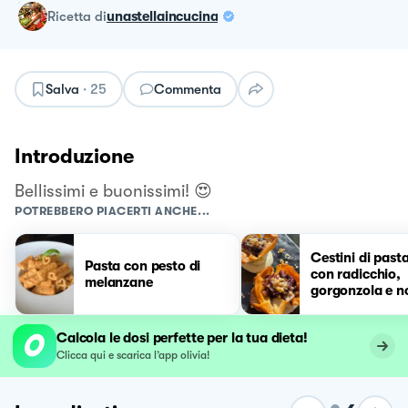
ricetta
di
unastellaincucina
Salva
·
25
Commenta
Introduzione
Bellissimi e buonissimi! 😍
POTREBBERO PIACERTI ANCHE...
Cestini di pasta
Pasta con pesto di
con radicchio,
melanzane
gorgonzola e n
Calcola le dosi perfette per la tua dieta!
Clicca qui e scarica l’app olivia!