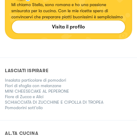
Mi chiamo Stella, sono romana e ho una passione
smisurata per la cucina. Con le mie ricette spero di
convincervi che preparare piatti buonissimi è semplicissimo
Visita il profilo
LASCIATI ISPIRARE
Insalata particolare di pomodori
Fiori di sfoglia con melanzane
MINI CHEESECAKE AL PEPERONE
Fiore di Zucca e Alici
SCHIACCIATA DI ZUCCHINE E CIPOLLA DI TROPEA
Pomodorini sott’olio
AL.TA CUCINA