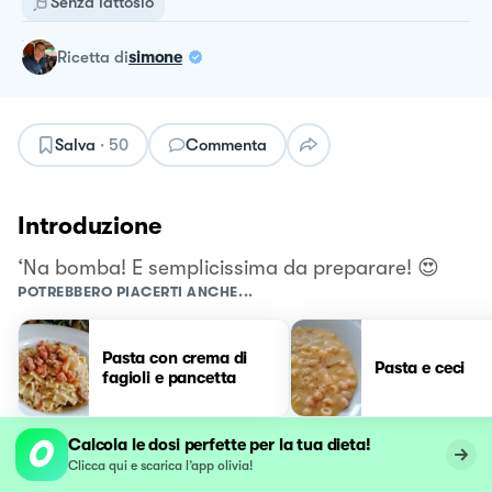
Senza lattosio
ricetta
di
simone
Salva
·
50
Commenta
Introduzione
‘Na bomba! E semplicissima da preparare! 😍
POTREBBERO PIACERTI ANCHE...
Pasta con crema di
Pasta e ceci
fagioli e pancetta
Calcola le dosi perfette per la tua dieta!
Clicca qui e scarica l’app olivia!