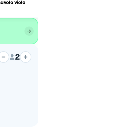
avolo viola
Spaghetti al cavolo viola
2