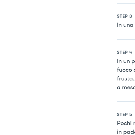
STEP
3
In una
STEP
4
In un p
fuoco 
frusta
a mesc
STEP
5
Pochi 
in pade