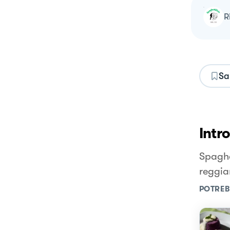
Sa
Intr
Spaghe
reggia
POTREB