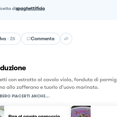
ricetta
di
spaghettificio
lva
·
26
Commenta
oduzione
tti con estratto al cavolo viola, fonduta di parmi
no allo zafferano e tuorlo d'uovo marinato.
BERO PIACERTI ANCHE...
Flan al cavolo cappuccio