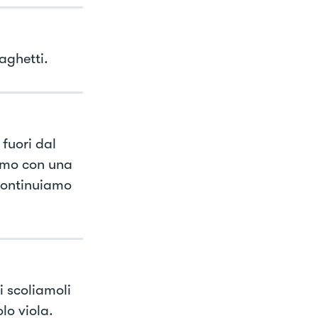
aghetti.
 fuori dal
amo con una
continuiamo
i scoliamoli
lo viola.