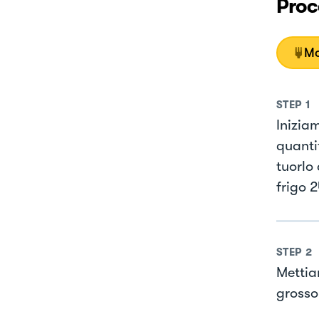
Proc
Mo
STEP
1
Inizia
quanti
tuorlo
frigo 2
STEP
2
Mettiam
grosso