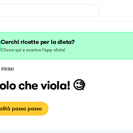
Cerchi ricette per la dieta?
Clicca qui e scarica l’app olivia!
PRIMI
lo che viola! 🧐
lità passo passo