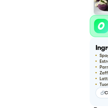
Ingr
Spa
Est
Pa
Zaf
Lat
Tuo
C