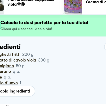
Crema di c
viola💜🤩
Calcola le dosi perfette per la tua dieta!
Clicca qui e scarica l’app olivia!
edienti
ghetti fritti
200
g
ratto di cavolo viola
300
g
rmigiano
80
g
ferano
q.b.
te
q.b.
rlo d'uovo
1
opia ingredienti