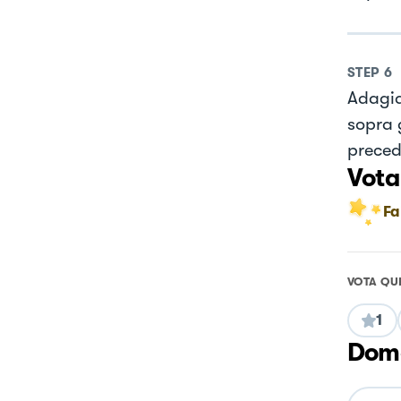
STEP
6
Adagia
sopra 
preced
Vota
Fa
VOTA QU
1
Doma