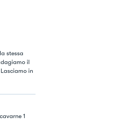
la stessa
adagiamo il
. Lasciamo in
icavarne 1