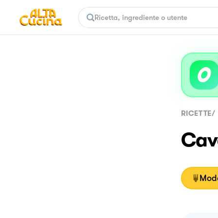
RICETTE
/
Cavo
Moda