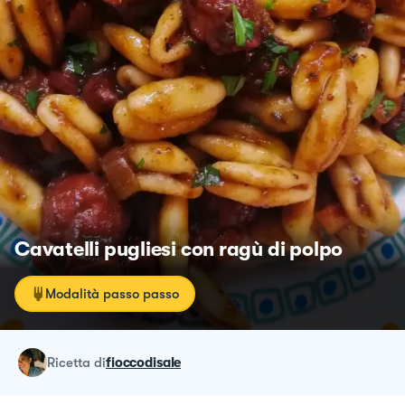
Cavatelli pugliesi con ragù di polpo
Modalità passo passo
ricetta
di
fioccodisale