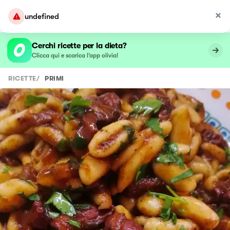
undefined
Cerchi ricette per la dieta?
Clicca qui e scarica l’app olivia!
RICETTE
/
PRIMI