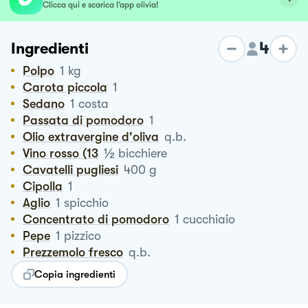
Clicca qui e scarica l’app olivia!
4
Ingredienti
Polpo
1
kg
Carota piccola
1
Sedano
1
costa
Passata di pomodoro
1
Olio extravergine d'oliva
q.b.
½
Vino rosso (13
bicchiere
Cavatelli pugliesi
400
g
Cipolla
1
Aglio
1
spicchio
Concentrato di pomodoro
1
cucchiaio
Pepe
1
pizzico
Prezzemolo fresco
q.b.
Copia ingredienti