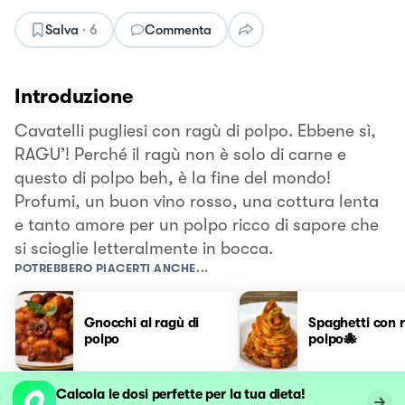
Salva
·
6
Commenta
Introduzione
Cavatelli pugliesi con ragù di polpo. Ebbene sì,
RAGU’! Perché il ragù non è solo di carne e
questo di polpo beh, è la fine del mondo!
Profumi, un buon vino rosso, una cottura lenta
e tanto amore per un polpo ricco di sapore che
si scioglie letteralmente in bocca.
POTREBBERO PIACERTI ANCHE...
Gnocchi al ragù di
Spaghetti con 
polpo
polpo🐙
Calcola le dosi perfette per la tua dieta!