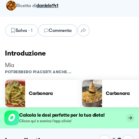
ricetta
di
daniele141
Salva
·
1
Commenta
Introduzione
Mia
POTREBBERO PIACERTI ANCHE...
Carbonara
Carbonara
Calcola le dosi perfette per la tua dieta!
Clicca qui e scarica l’app olivia!