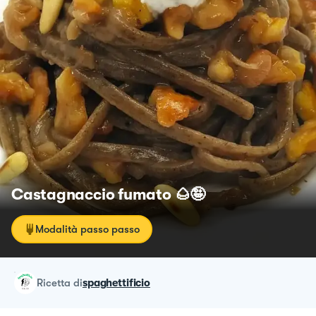
Castagnaccio fumato 🌰🤪
Modalità passo passo
ricetta
di
spaghettificio