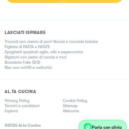
LASCIATI ISPIRARE
Troccoli con crema di porri Norcia e nocciole tostate
Figliata di PASTA e PATATE
Spaghetti quadrati aglio, olio e peperoncino
Rigatoni con pesto di rucola e noci
Boscaiola Fake 😋😝
Riso con mirtilli e radicchio
AL.TA CUCINA
Privacy Policy
Cookie Policy
Termini e condizioni
Sitemap
Esplora
Welcome
©
2026
Al.ta Cucina
Parla con olivia