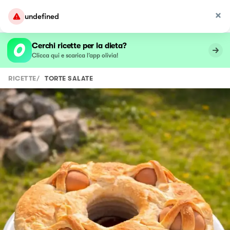
undefined
Cerchi ricette per la dieta?
Clicca qui e scarica l’app olivia!
RICETTE
/
TORTE SALATE