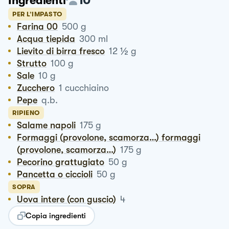
Ingredienti
PER L’IMPASTO
Farina 00
500
g
Acqua tiepida
300
ml
½
Lievito di birra fresco
12
g
Strutto
100
g
Sale
10
g
Zucchero
1
cucchiaino
Pepe
q.b.
RIPIENO
Salame napoli
175
g
Formaggi (provolone, scamorza…) formaggi
(provolone, scamorza…)
175
g
Pecorino grattugiato
50
g
Pancetta o ciccioli
50
g
SOPRA
Uova intere (con guscio)
4
Copia ingredienti