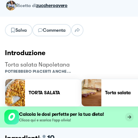
ricetta
di
zuccheroavero
Salva
Commenta
Introduzione
Torta salata Napoletana
POTREBBERO PIACERTI ANCHE...
TORTA SALATA
Torta salata
Calcola le dosi perfette per la tua dieta!
Clicca qui e scarica l’app olivia!
10