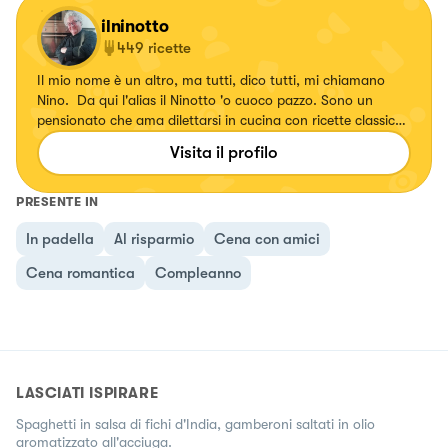
ilninotto
449
ricette
Il mio nome è un altro, ma tutti, dico tutti, mi chiamano
Nino. Da qui l'alias il Ninotto 'o cuoco pazzo. Sono un
pensionato che ama dilettarsi in cucina con ricette classiche
e quasi sempre della tradizione campana, ma che ama
Visita il profilo
soprattutto mangiare cose buone. Ho tre vizietti culinari:
amo contaminare e trasformare ricette classiche e farle a
modo mio; tra dolce e salato prediligo sempre il salato e tra
PRESENTE IN
primi e secondi piatti amo i primi e in particolare la pasta.
In padella
Al risparmio
Cena con amici
Chest è ...
Cena romantica
Compleanno
LASCIATI ISPIRARE
Spaghetti in salsa di fichi d'India, gamberoni saltati in olio
aromatizzato all'acciuga.