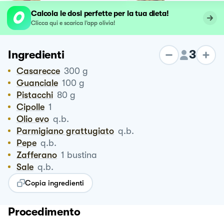
Calcola le dosi perfette per la tua dieta!
Clicca qui e scarica l’app olivia!
3
Ingredienti
Casarecce
300
g
Guanciale
100
g
Pistacchi
80
g
Cipolle
1
Olio evo
q.b.
Parmigiano grattugiato
q.b.
Pepe
q.b.
Zafferano
1
bustina
Sale
q.b.
Copia ingredienti
Procedimento