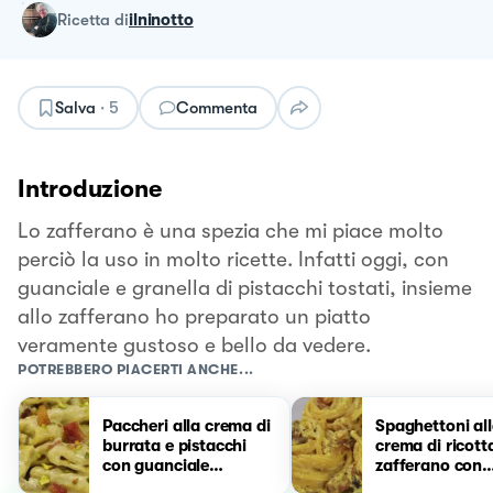
ricetta
di
ilninotto
Salva
·
5
Commenta
Introduzione
Lo zafferano è una spezia che mi piace molto
perciò la uso in molto ricette. Infatti oggi, con
guanciale e granella di pistacchi tostati, insieme
allo zafferano ho preparato un piatto
veramente gustoso e bello da vedere.
POTREBBERO PIACERTI ANCHE...
Paccheri alla crema di
Spaghettoni al
burrata e pistacchi
crema di ricott
con guanciale
zafferano con
croccante
guanciale croc