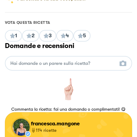
VOTA QUESTA RICETTA
1
2
3
4
5
Domande e recensioni
Commenta la ricetta: fai una domanda o complimentati! 😋
francesca.mangone
114
ricette