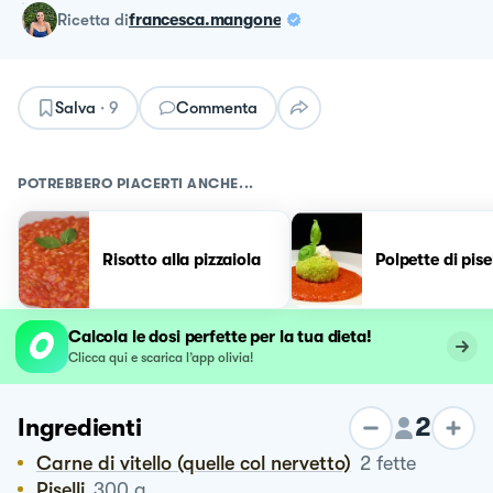
ricetta
di
francesca.mangone
Salva
·
9
Commenta
POTREBBERO PIACERTI ANCHE...
Risotto alla pizzaiola
Polpette di pisel
Calcola le dosi perfette per la tua dieta!
Clicca qui e scarica l’app olivia!
2
Ingredienti
Carne di vitello (quelle col nervetto)
2
fette
Piselli
300
g