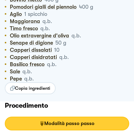
Pomodori gialli del piennolo
400
g
Aglio
1
spicchio
Maggiorana
q.b.
Timo fresco
q.b.
Olio extravergine d'oliva
q.b.
Senape di digione
50
g
Capperi dissalati
10
Capperi disidratati
q.b.
Basilico fresco
q.b.
Sale
q.b.
Pepe
q.b.
Copia ingredienti
Procedimento
Modalità passo passo