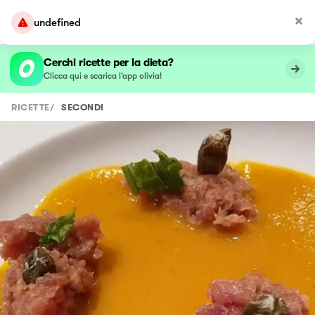
undefined
Cerchi ricette per la dieta?
Clicca qui e scarica l’app olivia!
RICETTE
/
SECONDI