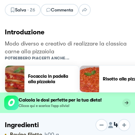
Salva
·
26
Commenta
Introduzione
Modo diverso e creativo di realizzare la classica
carne alla pizzaiola
POTREBBERO PIACERTI ANCHE...
Focaccia in padella
Risotto alla piz
alla pizzaiola
Calcola le dosi perfette per la tua dieta!
Clicca qui e scarica l’app olivia!
4
Ingredienti
Bovino filetto
400
g