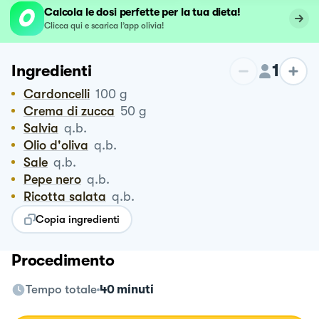
Calcola le dosi perfette per la tua dieta!
Clicca qui e scarica l’app olivia!
1
Ingredienti
Cardoncelli
100
g
Crema di zucca
50
g
Salvia
q.b.
Olio d'oliva
q.b.
Sale
q.b.
Pepe nero
q.b.
Ricotta salata
q.b.
Copia ingredienti
Procedimento
Tempo totale
40 minuti