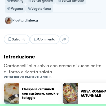
Healthy
Senza glutine
Senza lattosio
Vegana
Vegetariana
ricetta
di
nbocu
Salva
·
3
Commenta
Introduzione
Cardoncelli alla salvia con crema di zucca cotta
al forno e ricotta salata
POTREBBERO PIACERTI ANCHE...
Crespelle autunnali
PINSA ROMAN
con castagne, speck e
AUTUNNALE
taleggio