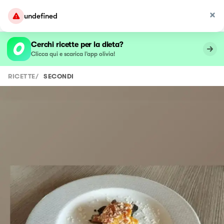
undefined
Cerchi ricette per la dieta?
Clicca qui e scarica l’app olivia!
RICETTE
/
SECONDI