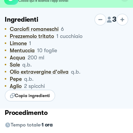
Clicca qui e scarica l’app olivia!
3
Ingredienti
Carciofi romaneschi
6
Prezzemolo tritato
1
cucchiaio
Limone
1
Mentuccia
10
foglie
Acqua
200
ml
Sale
q.b.
Olio extravergine d'oliva
q.b.
Pepe
q.b.
Aglio
2
spicchi
Copia ingredienti
Procedimento
Tempo totale
1 ora