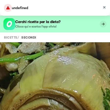
undefined
Cerchi ricette per la dieta?
Clicca qui e scarica l’app olivia!
RICETTE
/
SECONDI