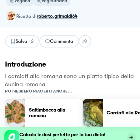
Vegana
Vegetariana
ricetta
di
roberto.grimaldi64
Salva
·
2
Commenta
Introduzione
I carciofi alla romana sono un piatto tipico della
cucina romana
POTREBBERO PIACERTI ANCHE...
Saltimbocca alla
Carciofi alla 
romana
Calcola le dosi perfette per la tua dieta!