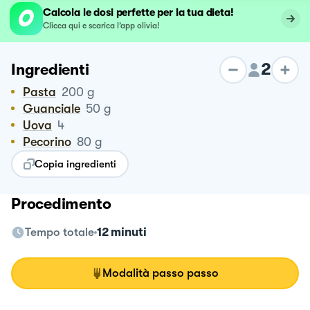
Calcola le dosi perfette per la tua dieta!
Clicca qui e scarica l’app olivia!
2
Ingredienti
Pasta
200
g
Guanciale
50
g
Uova
4
Pecorino
80
g
Copia ingredienti
Procedimento
Tempo totale
12 minuti
Modalità passo passo