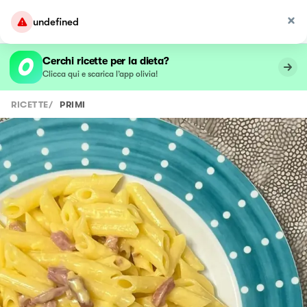
undefined
Cerchi ricette per la dieta?
Clicca qui e scarica l’app olivia!
RICETTE
/
PRIMI