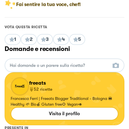
Fai sentire la tua voce, chef!
VOTA QUESTA RICETTA
1
2
3
4
5
Domande e recensioni
freeats
52
ricette
Francesca Ferri | Freeats Blogger Traditional - Bologna 🍔
Healthy 🌱 Bio🍎 Gluten free🌻 Vegan🥑
Visita il profilo
PRESENTE IN