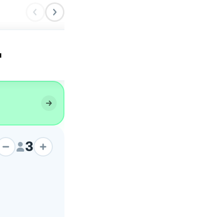
a
Carbonara!
3