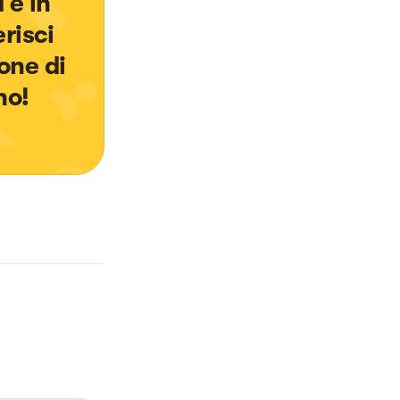
 è in 
risci 
one di 
no!