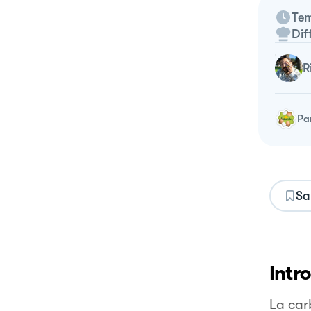
Tem
Dif
Pa
Sa
Intr
La ca