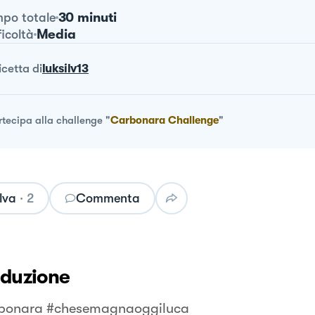
30 minuti
po totale
Media
ficoltà
ricetta
di
luksilv13
rtecipa alla challenge
"
Carbonara Challenge
"
lva
·
2
Commenta
oduzione
rbonara #chesemagnaoggiluca