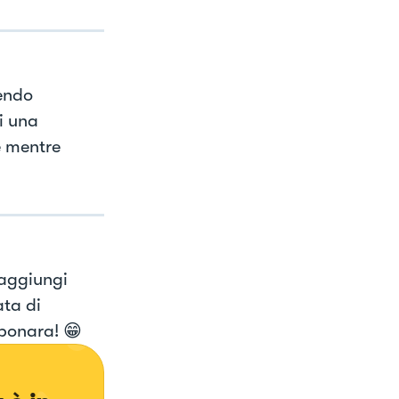
cendo
i una
e mentre
 aggiungi
ata di
rbonara! 😁