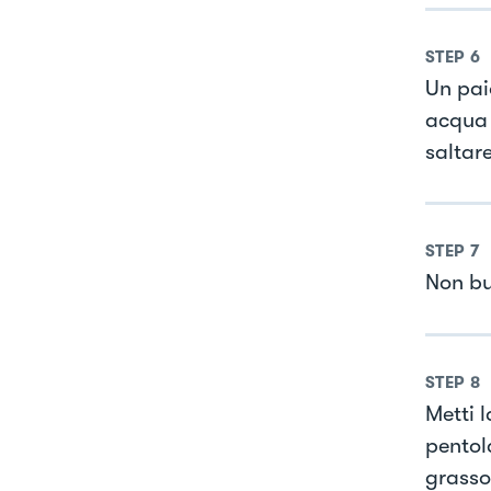
STEP
6
Un paio
acqua 
saltare
STEP
7
Non but
STEP
8
Metti 
pentol
grasso