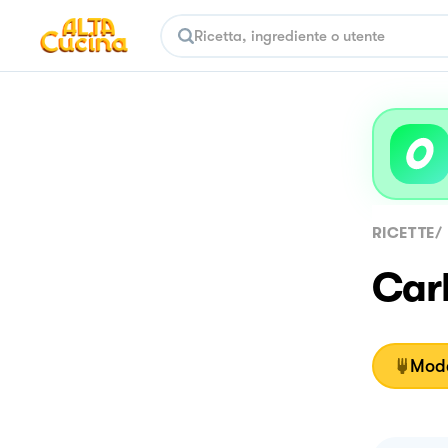
RICETTE
/
Car
Moda