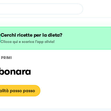
Cerchi ricette per la dieta?
Clicca qui e scarica l’app olivia!
PRIMI
bonara
lità passo passo