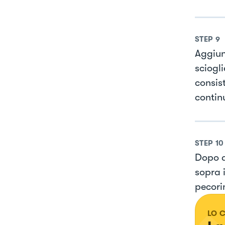
STEP
9
Aggiun
sciogl
consis
contin
STEP
10
Dopo q
sopra 
pecori
LO 