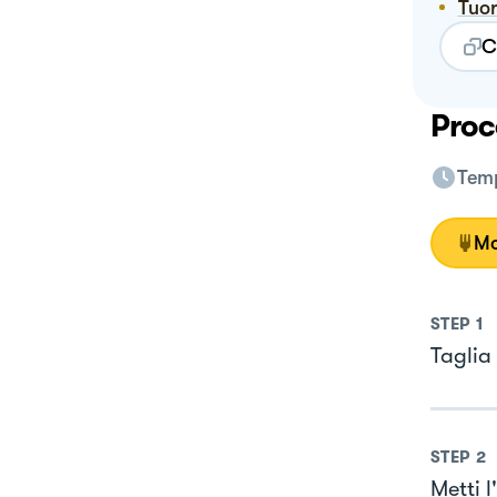
Tuo
C
Proc
Temp
Mo
STEP
1
Taglia 
STEP
2
Metti 