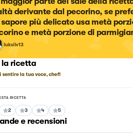
 maggior parte del sale della ricetta
altà derivante dal pecorino, se prefe
 sapore più delicato usa metà porzi
corino e metà porzione di parmigia
luksilv13
 la ricetta
i sentire la tua voce, chef!
ESTA RICETTA
2
3
4
5
nde e recensioni