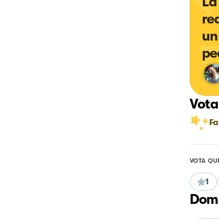
La
re
un
pe
Vota
Fa
VOTA QU
1
Doma