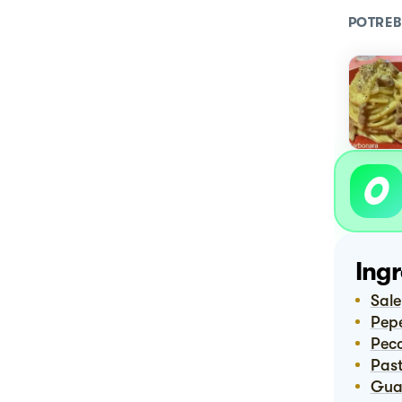
POTREB
Ingr
Sale
Pep
Pe
Pas
Gu