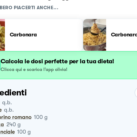
BERO PIACERTI ANCHE...
Carbonara
Carbonar
Calcola le dosi perfette per la tua dieta!
Clicca qui e scarica l’app olivia!
edienti
q.b.
e
q.b.
corino romano
100
g
ta
240
g
anciale
100
g