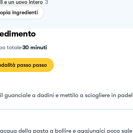
rli e un uovo intero
3
opia ingredienti
edimento
30 minuti
o totale
dalità passo passo
il guanciale a dadini e mettilo a sciogliere in padel
l'acqua della pasta a bollire e aggiungici poco sale