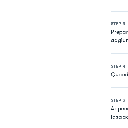
STEP
3
Prepara
aggiun
STEP
4
Quando
STEP
5
Appena
lasciac