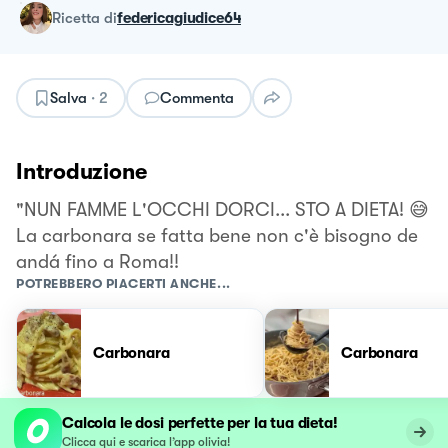
ricetta
di
federicagiudice64
Salva
·
2
Commenta
Introduzione
"NUN FAMME L'OCCHI DORCI... STO A DIETA! 😅
La carbonara se fatta bene non c'è bisogno de
andá fino a Roma!!
POTREBBERO PIACERTI ANCHE...
Carbonara
Carbonara
Calcola le dosi perfette per la tua dieta!
Clicca qui e scarica l’app olivia!