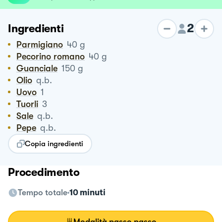
2
Ingredienti
Parmigiano
40
g
Pecorino romano
40
g
Guanciale
150
g
Olio
q.b.
Uovo
1
Tuorli
3
Sale
q.b.
Pepe
q.b.
Copia ingredienti
Procedimento
Tempo totale
10 minuti
Modalità passo passo