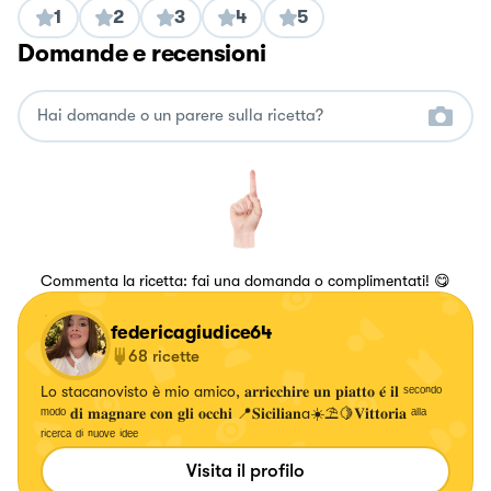
1
2
3
4
5
Domande e recensioni
Commenta la ricetta: fai una domanda o complimentati! 😋
federicagiudice64
68
ricette
Lo stacanovisto è mio amico, 𝐚𝐫𝐫𝐢𝐜𝐜𝐡𝐢𝐫𝐞 𝐮𝐧 𝐩𝐢𝐚𝐭𝐭𝐨 𝐞́ 𝐢𝐥 ˢᵉᶜᵒⁿᵈᵒ
ᵐᵒᵈᵒ 𝐝𝐢 𝐦𝐚𝐠𝐧𝐚𝐫𝐞 𝐜𝐨𝐧 𝐠𝐥𝐢 𝐨𝐜𝐜𝐡𝐢 📍𝐒𝐢𝐜𝐢𝐥𝐢𝐚𝐧a☀️⛱️🍋𝐕𝐢𝐭𝐭𝐨𝐫𝐢𝐚 ᵃˡˡᵃ
ʳⁱᶜᵉʳᶜᵃ ᵈⁱ ⁿᵘᵒᵛᵉ ⁱᵈᵉᵉ
Visita il profilo