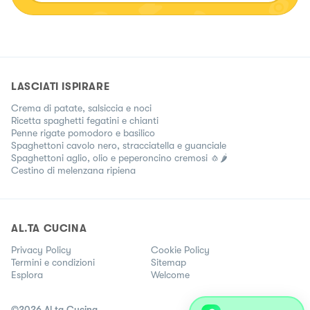
LASCIATI ISPIRARE
Crema di patate, salsiccia e noci
Ricetta spaghetti fegatini e chianti
Penne rigate pomodoro e basilico
Spaghettoni cavolo nero, stracciatella e guanciale
Spaghettoni aglio, olio e peperoncino cremosi 🧄🌶️
Cestino di melenzana ripiena
AL.TA CUCINA
Privacy Policy
Cookie Policy
Termini e condizioni
Sitemap
Esplora
Welcome
©
2026
Al.ta Cucina