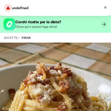
undefined
Cerchi ricette per la dieta?
Clicca qui e scarica l’app olivia!
RICETTE
/
PRIMI