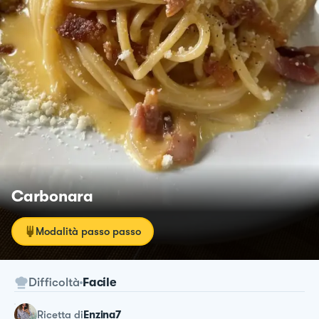
Carbonara
Modalità passo passo
Difficoltà
Facile
ricetta
di
Enzina7