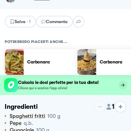
Salva
·
1
Commenta
POTREBBERO PIACERTI ANCHE...
Carbonara
Carbonara
Calcola le dosi perfette per la tua dieta!
Clicca qui e scarica l’app olivia!
1
Ingredienti
Spaghetti fritti
100
g
Pepe
q.b.
Guanciale
100
g