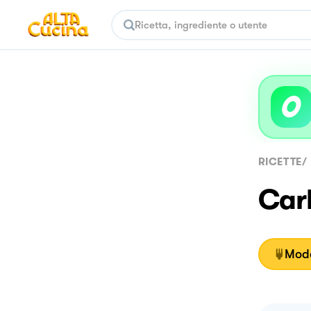
RICETTE
/
Car
Moda