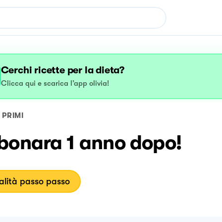
Cerchi ricette per la dieta?
Clicca qui e scarica l’app olivia!
PRIMI
bonara 1 anno dopo!
lità passo passo