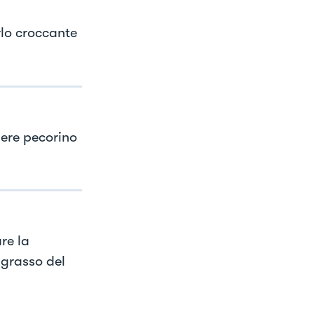
rlo croccante
gere pecorino
re la
 grasso del