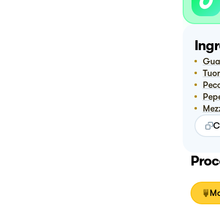
Ingr
Gu
Tuo
Pe
Pep
Me
C
Proc
Mo