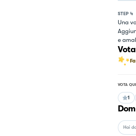
STEP
4
Una vol
Aggiun
e ama
Vota
Fa
VOTA QU
1
Doma