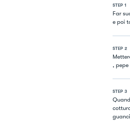
STEP
1
Far su
e poi t
STEP
2
Metter
, pepe
STEP
3
Quando
cottura
guanci