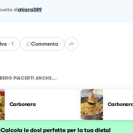
ricetta
di
chiara389
lva
·
1
Commenta
BERO PIACERTI ANCHE...
Carbonara
Carbonar
Calcola le dosi perfette per la tua dieta!