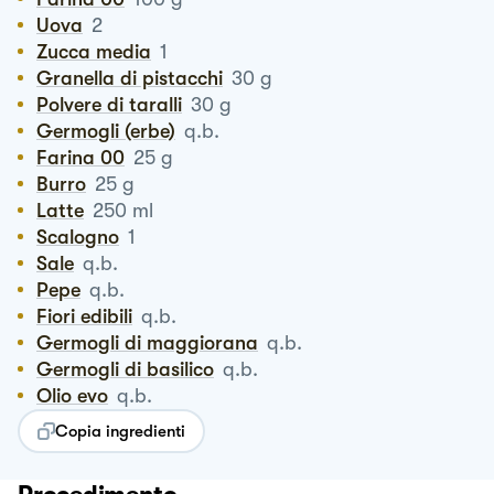
Uova
2
Zucca media
1
Granella di pistacchi
30
g
Polvere di taralli
30
g
Germogli (erbe)
q.b.
Farina 00
25
g
Burro
25
g
Latte
250
ml
Scalogno
1
Sale
q.b.
Pepe
q.b.
Fiori edibili
q.b.
Germogli di maggiorana
q.b.
Germogli di basilico
q.b.
Olio evo
q.b.
Copia ingredienti