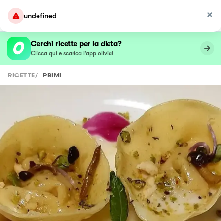
undefined
Cerchi ricette per la dieta?
Clicca qui e scarica l’app olivia!
RICETTE
/
PRIMI