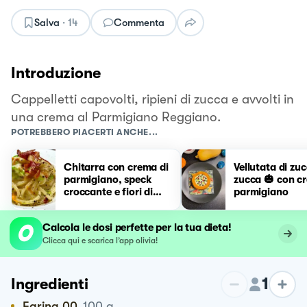
Salva
·
14
Commenta
Introduzione
Cappelletti capovolti, ripieni di zucca e avvolti in
una crema al Parmigiano Reggiano.
POTREBBERO PIACERTI ANCHE...
Chitarra con crema di
Vellutata di zuc
parmigiano, speck
zucca 🎃 con c
croccante e fiori di
parmigiano
zucca
Calcola le dosi perfette per la tua dieta!
Clicca qui e scarica l’app olivia!
1
Ingredienti
Farina 00
100
g