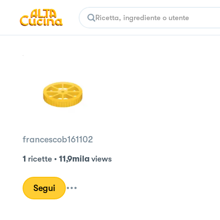
francescob161102
1
ricette
•
11,9mila
views
Segui