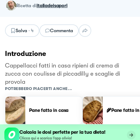
ricetta
di
italiadeisapori
Salva
·
4
Commenta
Introduzione
Cappellacci fatti in casa ripieni di crema di
zucca con coulisse di piccadilly e scaglie di
provola
POTREBBERO PIACERTI ANCHE...
Pane fatto in casa
🌾Pane fatto in
Calcola le dosi perfette per la tua dieta!
Clicca qui e scarica l’app olivia!