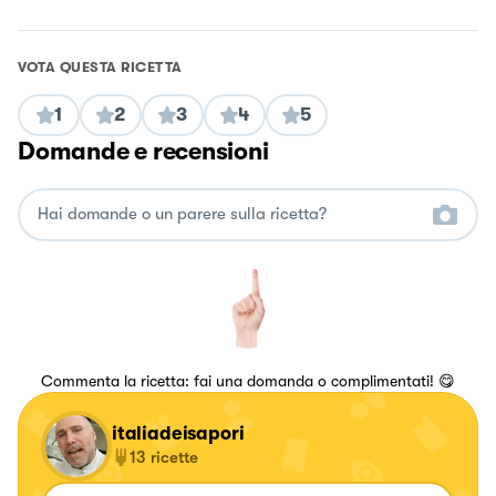
VOTA QUESTA RICETTA
1
2
3
4
5
Domande e recensioni
Commenta la ricetta: fai una domanda o complimentati! 😋
italiadeisapori
13
ricette