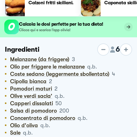
Calzoni fritti siciliani.
Caponata sicil
Calcola le dosi perfette per la tua dieta!
Clicca qui e scarica l’app olivia!
6
Ingredienti
Melanzane (da friggere)
3
Olio per friggere le melanzane
q.b.
Coste sedano (leggermente sbollentato)
4
Cipolla bianca
2
Pomodori maturi
2
Olive verdi sacla'
q.b.
Capperi dissalati
50
Salsa di pomodoro
200
Concentrato di pomodoro
q.b.
Olio d'oliva
q.b.
Sale
q.b.