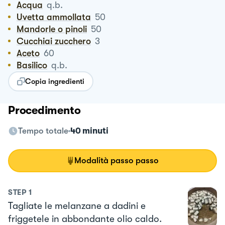
Acqua
q.b.
Uvetta ammollata
50
Mandorle o pinoli
50
Cucchiai zucchero
3
Aceto
60
Basilico
q.b.
Copia ingredienti
Procedimento
Tempo totale
40 minuti
Modalità passo passo
STEP
1
Tagliate le melanzane a dadini e
friggetele in abbondante olio caldo.