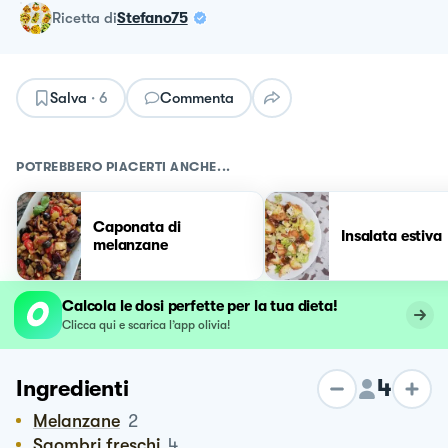
ricetta
di
Stefano75
Salva
·
6
Commenta
POTREBBERO PIACERTI ANCHE...
Caponata di
Insalata estiva
melanzane
Calcola le dosi perfette per la tua dieta!
Clicca qui e scarica l’app olivia!
4
Ingredienti
Melanzane
2
Sgombri freschi
4