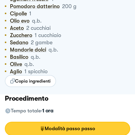
Pomodoro datterino
200
g
Cipolle
1
Olio evo
q.b.
Aceto
2
cucchiai
Zucchero
1
cucchiaio
Sedano
2
gambe
Mandorle dolci
q.b.
Basilico
q.b.
Olive
q.b.
Aglio
1
spicchio
Copia ingredienti
Procedimento
Tempo totale
1 ora
Modalità passo passo