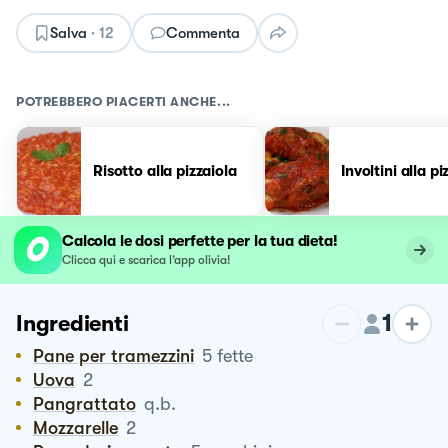
Salva
·
12
Commenta
POTREBBERO PIACERTI ANCHE...
Risotto alla pizzaiola
Involtini alla pi
Calcola le dosi perfette per la tua dieta!
Clicca qui e scarica l’app olivia!
1
Ingredienti
Pane per tramezzini
5
fette
Uova
2
Pangrattato
q.b.
Mozzarelle
2