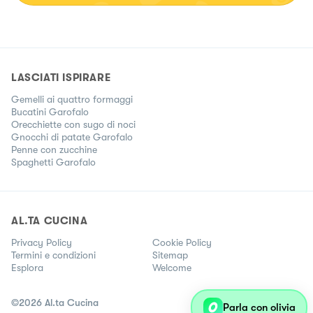
qualcosa che potrebbe andare davanti al Re! Il mondo della
cucina e' un mix tra arte e scienza e io spero di poter dare
un piccolo contributo e di continuare ad imparare tanto. Ed
ora ai fornelli!!!🥐🥩🍕🦞🥂
LASCIATI ISPIRARE
Gemelli ai quattro formaggi
Bucatini Garofalo
Orecchiette con sugo di noci
Gnocchi di patate Garofalo
Penne con zucchine
Spaghetti Garofalo
AL.TA CUCINA
Privacy Policy
Cookie Policy
Termini e condizioni
Sitemap
Esplora
Welcome
©
2026
Al.ta Cucina
Parla con olivia