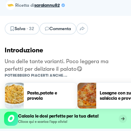
ricetta
di
saraiannu82
Salva
·
32
Commenta
Introduzione
Una delle tante varianti. Poco leggera ma
perfetti per deliziare il palato😋
POTREBBERO PIACERTI ANCHE...
Pasta,patate e
Lasagne con zu
provola
salsiccia e pro
Calcola le dosi perfette per la tua dieta!
Clicca qui e scarica l’app olivia!