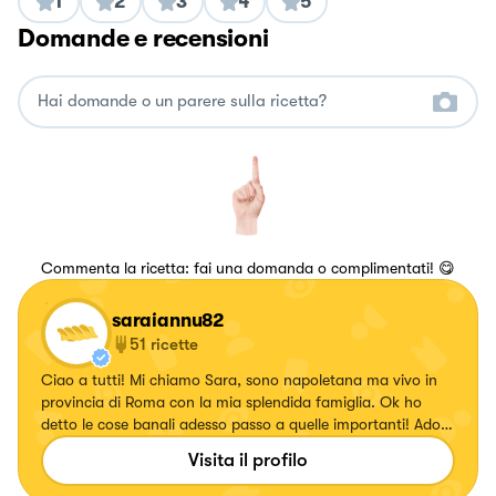
1
2
3
4
5
Domande e recensioni
Commenta la ricetta: fai una domanda o complimentati! 😋
saraiannu82
51
ricette
Ciao a tutti! Mi chiamo Sara, sono napoletana ma vivo in
provincia di Roma con la mia splendida famiglia. Ok ho
detto le cose banali adesso passo a quelle importanti! Adoro
cucinare, sperimentare piatti nuovi (i migliori sono gli
Visita il profilo
"svuotafrigo") assaggiarli ed imparare trucchi e trucchetti
che possono rendere anche le pietanze piu' semplici in