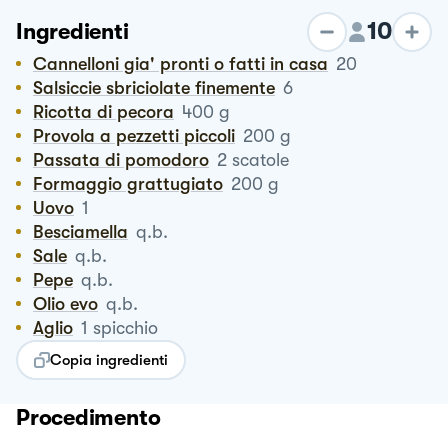
10
Ingredienti
Cannelloni gia' pronti o fatti in casa
20
Salsiccie sbriciolate finemente
6
Ricotta di pecora
400
g
Provola a pezzetti piccoli
200
g
Passata di pomodoro
2
scatole
Formaggio grattugiato
200
g
Uovo
1
Besciamella
q.b.
Sale
q.b.
Pepe
q.b.
Olio evo
q.b.
Aglio
1
spicchio
Copia ingredienti
Procedimento