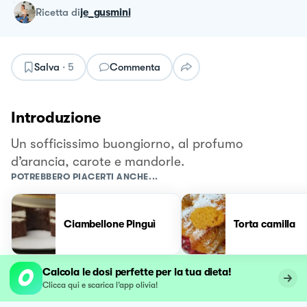
ricetta
di
je_gusmini
Salva
·
5
Commenta
Introduzione
Un sofficissimo buongiorno, al profumo
d’arancia, carote e mandorle.
POTREBBERO PIACERTI ANCHE...
Ciambellone Pinguì
Torta camilla
Calcola le dosi perfette per la tua dieta!
Clicca qui e scarica l’app olivia!