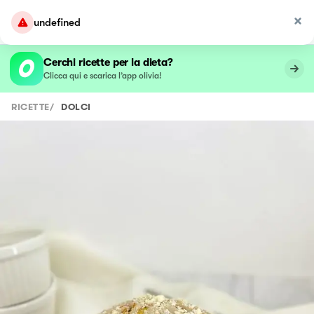
undefined
Cerchi ricette per la dieta?
Clicca qui e scarica l’app olivia!
RICETTE
/
DOLCI