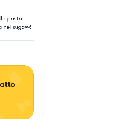
lla pasta
sta nel sugo￼
atto 