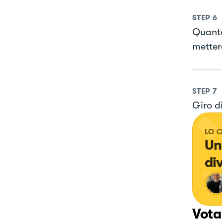
STEP
6
Quanto
metter
STEP
7
Giro d
LO 
Un
di
Vota