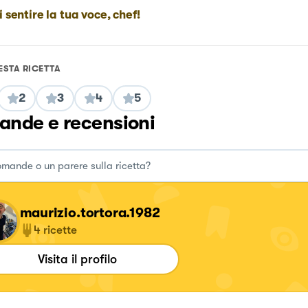
i sentire la tua voce, chef!
ESTA RICETTA
2
3
4
5
nde e recensioni
maurizio.tortora.1982
4
ricette
Visita il profilo