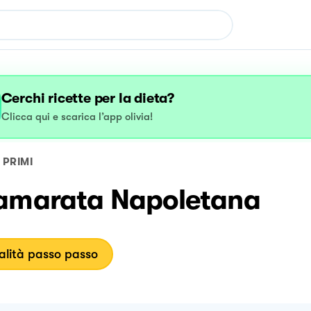
Cerchi ricette per la dieta?
Clicca qui e scarica l’app olivia!
PRIMI
amarata Napoletana
lità passo passo