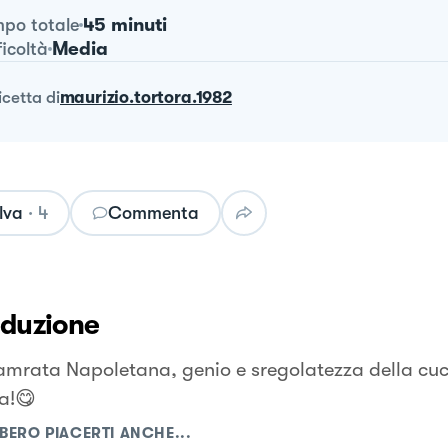
45 minuti
po totale
Media
ficoltà
ricetta
di
maurizio.tortora.1982
lva
·
4
Commenta
oduzione
amrata Napoletana, genio e sregolatezza della cuci
ta!😋
BERO PIACERTI ANCHE...