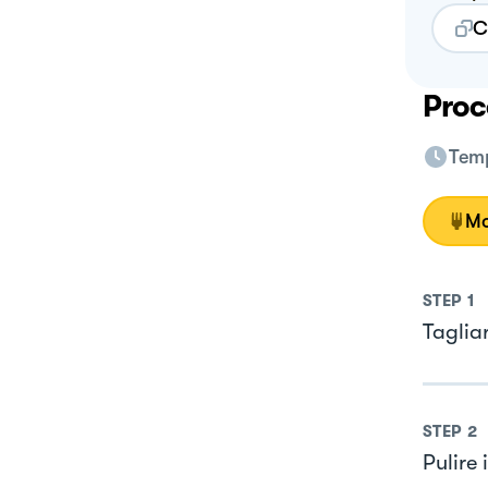
C
Proc
Temp
Mo
STEP
1
Taglia
STEP
2
Pulire 