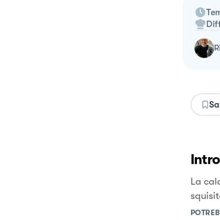
Tem
Dif
Sa
Intr
La cal
squisi
POTREB