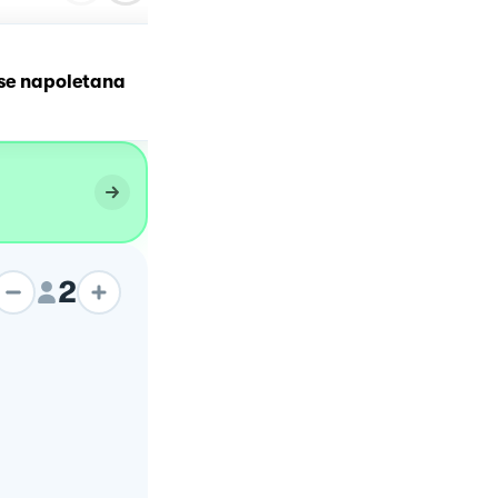
se napoletana
Pizza napoletana
2