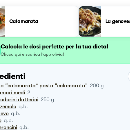
Calamarata
La genove
Calcola le dosi perfette per la tua dieta!
Clicca qui e scarica l’app olivia!
edienti
sta “calamarata” pasta “calamarata”
200
g
lamari medi
2
odorini datterini
250
g
zzemolo
q.b.
o evo
q.b.
o
q.b.
eroncini
q.b.