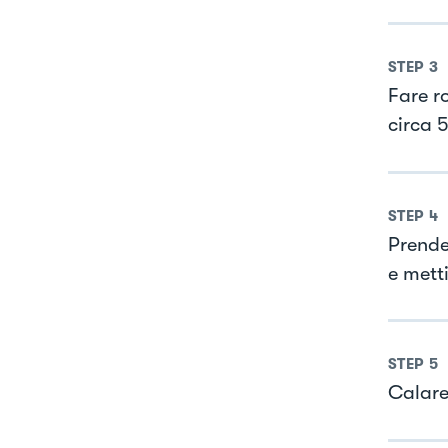
STEP
3
Fare ro
circa 
STEP
4
Prender
e mett
STEP
5
Calare