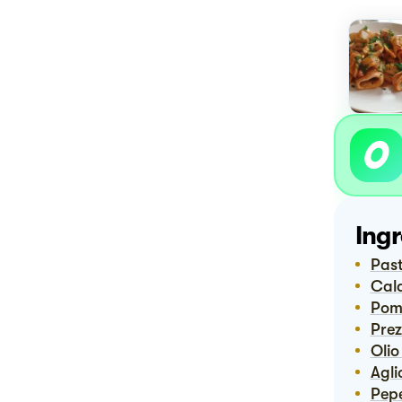
Ingr
Pa
Ca
Pom
Pre
Oli
Agli
Pep