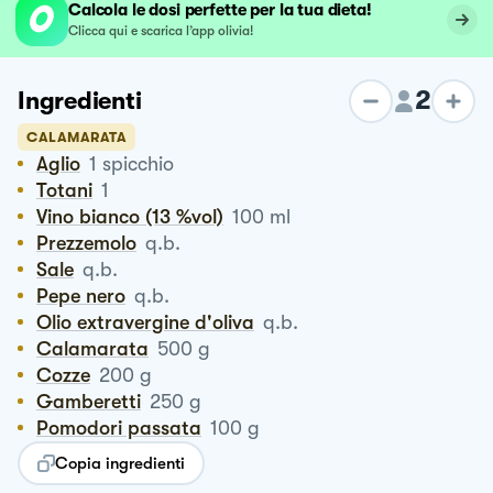
Calcola le dosi perfette per la tua dieta!
Clicca qui e scarica l’app olivia!
2
Ingredienti
CALAMARATA
Aglio
1
spicchio
Totani
1
Vino bianco (13 %vol)
100
ml
Prezzemolo
q.b.
Sale
q.b.
Pepe nero
q.b.
Olio extravergine d'oliva
q.b.
Calamarata
500
g
Cozze
200
g
Gamberetti
250
g
Pomodori passata
100
g
Copia ingredienti