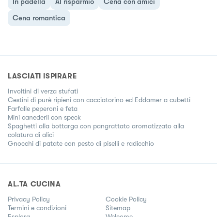
In padella
Al risparmio
Cena con amici
Cena romantica
LASCIATI ISPIRARE
Involtini di verza stufati
Cestini di purè ripieni con cacciatorino ed Eddamer a cubetti
Farfalle peperoni e feta
Mini canederli con speck
Spaghetti alla bottarga con pangrattato aromatizzato alla
colatura di alici
Gnocchi di patate con pesto di piselli e radicchio
AL.TA CUCINA
Privacy Policy
Cookie Policy
Termini e condizioni
Sitemap
Esplora
Welcome