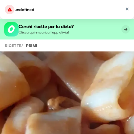
undefined
Cerchi ricette per la dieta?
Clicca qui e scarica l’app olivia!
RICETTE
/
PRIMI