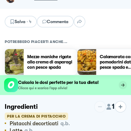
Salva
·
4
Commenta
POTREBBERO PIACERTI ANCHE...
Mezze maniche rigate
Calamarata co
alla crema di asparagi
pomodorini dat
con pesce spada
pesce spada e
melanzane
Calcola le dosi perfette per la tua dieta!
Clicca qui e scarica l’app olivia!
1
Ingredienti
PER LA CREMA DI PISTACCHIO
Pistacchi decorticati
q.b.
Latte
q.b.