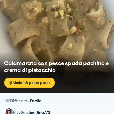
Calamarata con pesce spada pachino e
crema di pistacchio
Modalità passo passo
Difficoltà
Facile
ricetta
di
martina772