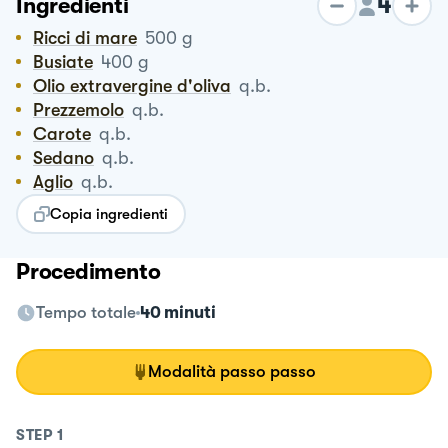
4
Ingredienti
Ricci di mare
500
g
Busiate
400
g
Olio extravergine d'oliva
q.b.
Prezzemolo
q.b.
Carote
q.b.
Sedano
q.b.
Aglio
q.b.
Copia ingredienti
Procedimento
Tempo totale
40 minuti
Modalità passo passo
STEP
1