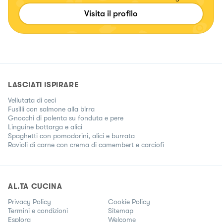
Zia Felice ❤️
Visita il profilo
LASCIATI ISPIRARE
Vellutata di ceci
Fusilli con salmone alla birra
Gnocchi di polenta su fonduta e pere
Linguine bottarga e alici
Spaghetti con pomodorini, alici e burrata
Ravioli di carne con crema di camembert e carciofi
AL.TA CUCINA
Privacy Policy
Cookie Policy
Termini e condizioni
Sitemap
Esplora
Welcome