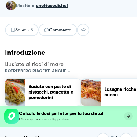
ricetta
di
unchiccodichef
Salva
·
5
Commenta
Introduzione
Busiate ai ricci di mare
POTREBBERO PIACERTI ANCHE...
Busiate con pesto di
Lasagne ricche 
pistacchi, pancetta e
nonna
pomodorini
Calcola le dosi perfette per la tua dieta!
Clicca qui e scarica l’app olivia!