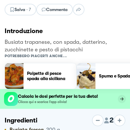
Salva
·
7
Commenta
Introduzione
Busiata trapanese, con spada, datterino,
zucchinette e pesto di pistacchi
POTREBBERO PIACERTI ANCHE...
Polpette di pesce
Spuma e Spada
spada alla siciliana
Calcola le dosi perfette per la tua dieta!
Clicca qui e scarica l’app olivia!
2
Ingredienti
Busiata fresca
200
g