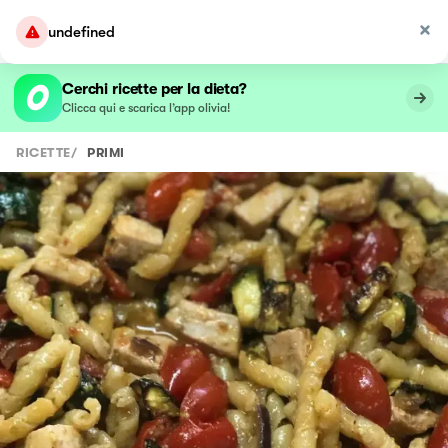
undefined
Cerchi ricette per la dieta?
Clicca qui e scarica l’app olivia!
RICETTE
/
PRIMI