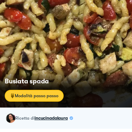
Busiata spada
Modalità passo passo
ricetta
di
incucinadalaura