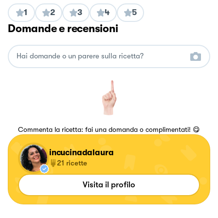
1
2
3
4
5
Domande e recensioni
Commenta la ricetta: fai una domanda o complimentati! 😋
incucinadalaura
21
ricette
Visita il profilo