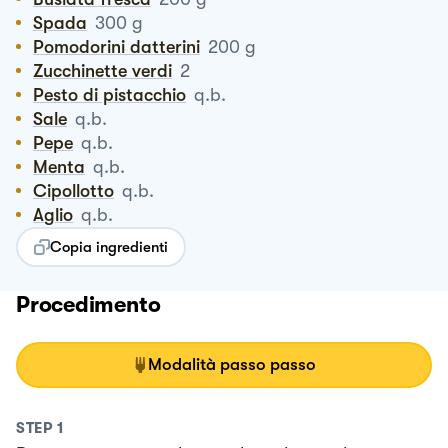
Spada
300
g
Pomodorini datterini
200
g
Zucchinette verdi
2
Pesto di pistacchio
q.b.
Sale
q.b.
Pepe
q.b.
Menta
q.b.
Cipollotto
q.b.
Aglio
q.b.
Copia ingredienti
Procedimento
Modalità passo passo
STEP
1