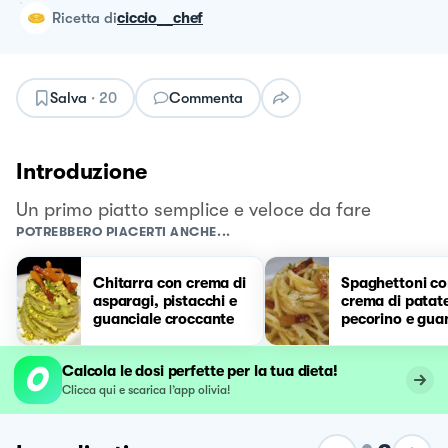
ricetta
di
ciccio__chef
Salva
·
20
Commenta
Introduzione
Un primo piatto semplice e veloce da fare
POTREBBERO PIACERTI ANCHE...
Chitarra con crema di
Spaghettoni c
asparagi, pistacchi e
crema di patat
guanciale croccante
pecorino e gua
Calcola le dosi perfette per la tua dieta!
Clicca qui e scarica l’app olivia!