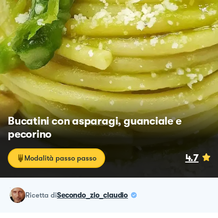
Bucatini con asparagi, guanciale e
pecorino
4.7
Modalità passo passo
ricetta
di
Secondo_zio_claudio