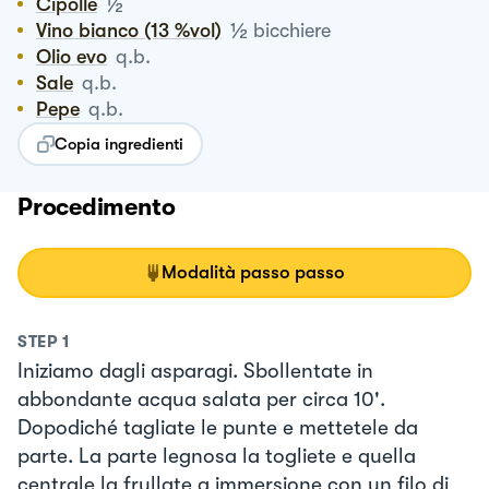
½
Cipolle
½
Vino bianco (13 %vol)
bicchiere
Olio evo
q.b.
Sale
q.b.
Pepe
q.b.
Copia ingredienti
Procedimento
Modalità passo passo
STEP
1
Iniziamo dagli asparagi. Sbollentate in
abbondante acqua salata per circa 10'.
Dopodiché tagliate le punte e mettetele da
parte. La parte legnosa la togliete e quella
centrale la frullate a immersione con un filo di