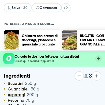
Salva
·
30
Commenta
POTREBBERO PIACERTI ANCHE...
Chitarra con crema di
BUCATINI CON
asparagi, pistacchi e
CREMA DI ASP
guanciale croccante
GUANCIALE E
PECORINO R
Calcola le dosi perfette per la tua dieta!
Clicca qui e scarica l’app olivia!
3
Ingredienti
Bucatini
250
g
Guanciale
150
g
Asparagi
300
g
Pecorino
70
g