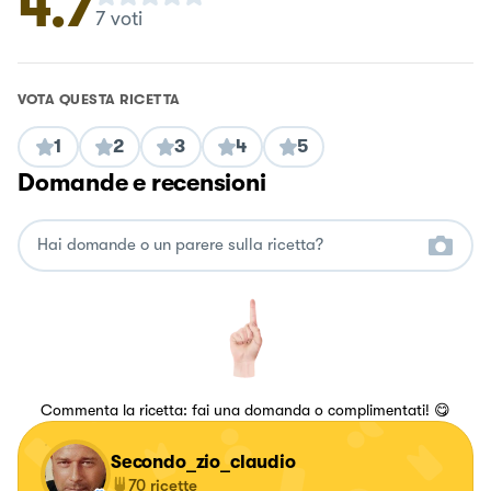
4.7
7
voti
VOTA QUESTA RICETTA
1
2
3
4
5
Domande e recensioni
Commenta la ricetta: fai una domanda o complimentati! 😋
Secondo_zio_claudio
70
ricette