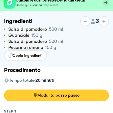
Calcola le dosi perfette per la tua dieta!
Clicca qui e scarica l’app olivia!
3
Ingredienti
Salsa di pomodoro
500
ml
Guanciale
150
g
Salsa di pomodoro
500
ml
Pecorino romano
150
g
Copia ingredienti
Procedimento
Tempo totale
20 minuti
Modalità passo passo
STEP
1