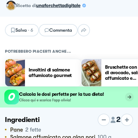
ricetta
di
unaforchettadigitale
Salva
·
6
Commenta
POTREBBERO PIACERTI ANCHE...
Bruschette con
Involtini di salmone
di avocado, sa
affumicato gourmet
affumicato e
stracciatella🥑
Calcola le dosi perfette per la tua dieta!
Clicca qui e scarica l’app olivia!
2
Ingredienti
Pane
2
fette
Salmone affumicato con alga nori
100
g