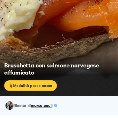
Bruschetta con salmone norvegese
affumicato
Modalità passo passo
ricetta
di
marco.cauli