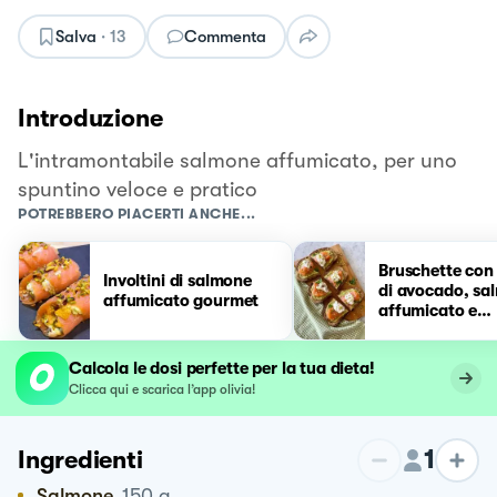
Salva
·
13
Commenta
Introduzione
L'intramontabile salmone affumicato, per uno
spuntino veloce e pratico
POTREBBERO PIACERTI ANCHE...
Bruschette con
Involtini di salmone
di avocado, sa
affumicato gourmet
affumicato e
stracciatella🥑
Calcola le dosi perfette per la tua dieta!
Clicca qui e scarica l’app olivia!
1
Ingredienti
Salmone
150
g