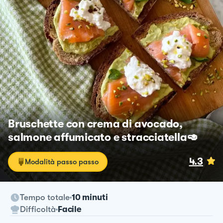
Bruschette con crema di avocado,
salmone affumicato e stracciatella🥑
4.3
Modalità passo passo
Tempo totale
10 minuti
Difficoltà
Facile