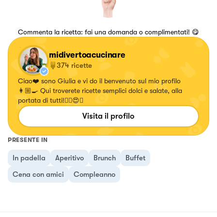
Commenta la ricetta: fai una domanda o complimentati! 😋
midivertoacucinare
374
ricette
Ciao❤️ sono Giulia e vi do il benvenuto sul mio profilo
👩🏼‍🍳 Qui troverete ricette semplici dolci e salate, alla
portata di tutti!✌🏼😍🍝
Visita il profilo
PRESENTE IN
In padella
Aperitivo
Brunch
Buffet
Cena con amici
Compleanno