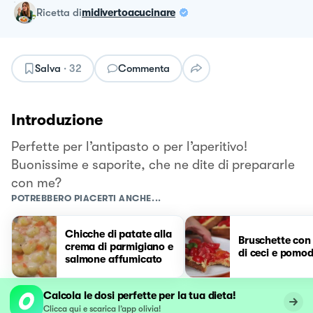
ricetta
di
midivertoacucinare
Salva
·
32
Commenta
Introduzione
Perfette per l’antipasto o per l’aperitivo!
Buonissime e saporite, che ne dite di prepararle
con me?
POTREBBERO PIACERTI ANCHE...
Chicche di patate alla
Bruschette con
crema di parmigiano e
di ceci e pomod
salmone affumicato
Calcola le dosi perfette per la tua dieta!
Clicca qui e scarica l’app olivia!