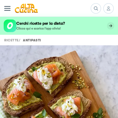
undefined
Cerchi ricette per la dieta?
Clicca qui e scarica l’app olivia!
RICETTE
/
ANTIPASTI